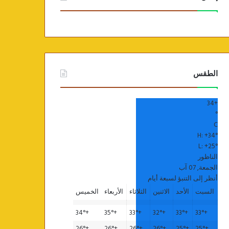
الطقس
34
+
°
C
H:
+
34°
L:
+
25°
الناظور
الجمعة, 07 آب
أنظر إلى التنبؤ لسبعة أيام
السبت
الأحد
الاثنين
الثلاثاء
الأربعاء
الخميس
34°
+
35°
+
33°
+
32°
+
33°
+
33°
+
26°
+
26°
+
26°
+
26°
+
25°
+
25°
+