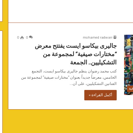
0
0
mohamed radwan
جاليرى بيكاسو ايست يفتتح معرض
“مختارات صيفية” لمجموعة من
التشكيليين.. الجمعة
كتب محمد رضوان ينظم جاليرى بيكاسو ايست، التجمع
الخامس، معرضاً جديداً بعنوان “مختارات صيفية” لمجموعة من
الفنانين التشكيليين، على أن…
فية
أكمل القراءة »