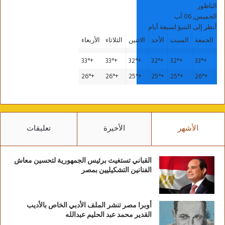
الناظور
الخميس, 06 آب
أنظر إلى التنبؤ لسبعة أيام
الجمعة
السبت
الأحد
الاثنين
الثلاثاء
الأربعاء
33°
+
33°
+
32°
+
32°
+
32°
+
33°
+
26°
+
26°
+
25°
+
25°
+
25°
+
26°
+
الأشهر
الأخيرة
تعليقات
القباني تستغيث برئيس الجمهورية لتحسين معاش
الفنانين التشكيليين بمصر
أوبرا مصر تنشر الملف الأدبي الخاص بالأديب
القدير محمد عبد الحليم عبدالله