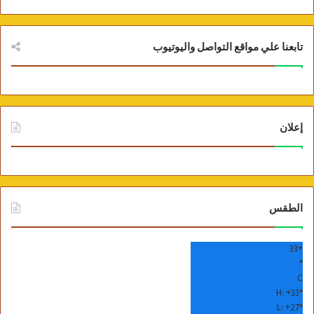
تابعنا علي مواقع التواصل واليوتيوب
إعلان
الطقس
33
+
°
C
H:
+
33°
L:
+
27°