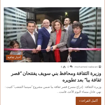
أخبار ثقافية
4
0
mohamed radwan
وزيرة الثقافة ومحافظ بني سويف يفتتحان “قصر
ثقافة ببا” بعد تطويره
وزيرة الثقافة : إدراج مسرح قصر ثقافة ببا ضمن مشروع “سينما الشعب” كتبت :
نهي عادل مساء اليوم الأحد، قامت…
أكمل القراءة »