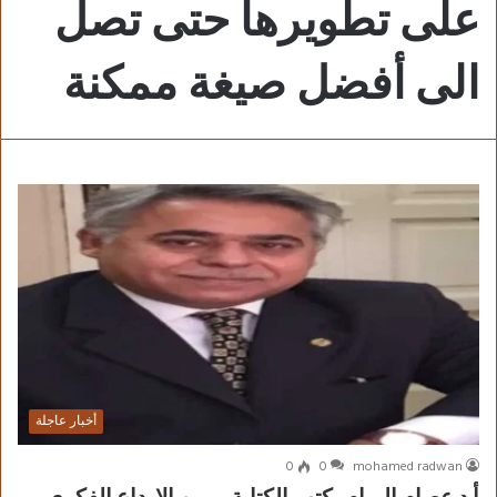
على تطويرها حتى تصل
الى أفضل صيغة ممكنة
أخبار عاجلة
0
0
mohamed radwan