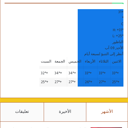
31
+
°
C
H:
+
31°
L:
+
25°
الناظور
الأحد, 09 آب
أنظر إلى التنبؤ لسبعة أيام
الاثنين
الثلاثاء
الأربعاء
الخميس
الجمعة
السبت
32°
+
34°
+
34°
+
33°
+
33°
+
33°
+
25°
+
27°
+
27°
+
26°
+
27°
+
25°
+
الأشهر
الأخيرة
تعليقات