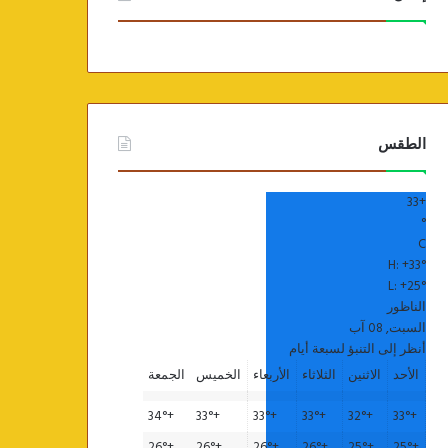
الطقس
33
+
°
C
H:
+
33°
L:
+
25°
الناظور
السبت, 08 آب
أنظر إلى التنبؤ لسبعة أيام
الأحد
الاثنين
الثلاثاء
الأربعاء
الخميس
الجمعة
34°
+
33°
+
33°
+
33°
+
32°
+
33°
+
26°
+
26°
+
26°
+
26°
+
25°
+
25°
+