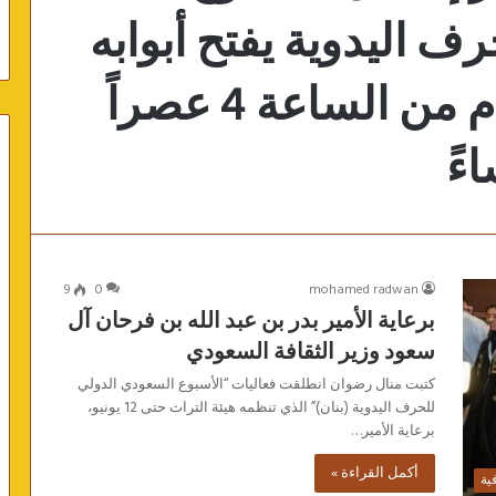
ف اليدوية يفتح أبوابه
للزوار لمدة سبعة أيام من الساعة 4 عصراً
9
0
mohamed radwan
برعاية الأمير بدر بن عبد الله بن فرحان آل
سعود وزير الثقافة السعودي
كتبت منال رضوان انطلقت فعاليات “الأسبوع السعودي الدولي
للحرف اليدوية (بنان)” الذي تنظمه هيئة التراث حتى 12 يونيو،
برعاية الأمير…
أكمل القراءة »
فية