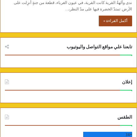
ندى وآلهةُ القرية كانت القرية، في عيون الغرباء، قطعة من جنةٍ أُنزِلت على
الأرض. تمتدّ الخضرة فيها على مدّ النظر،…
أكمل القراءة »
تابعنا علي مواقع التواصل واليوتيوب
إعلان
الطقس
34
+