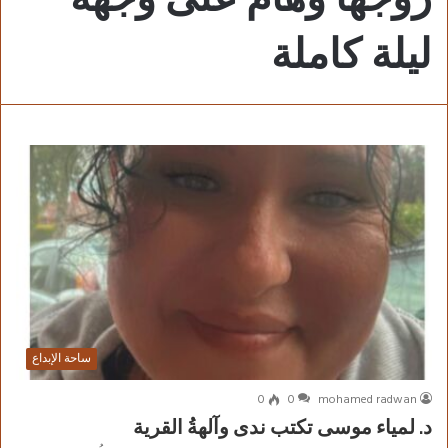
ليلة كاملة
ساحة الإبداع
0
0
mohamed radwan
د. لمياء موسى تكتب ندى وآلهةُ القرية