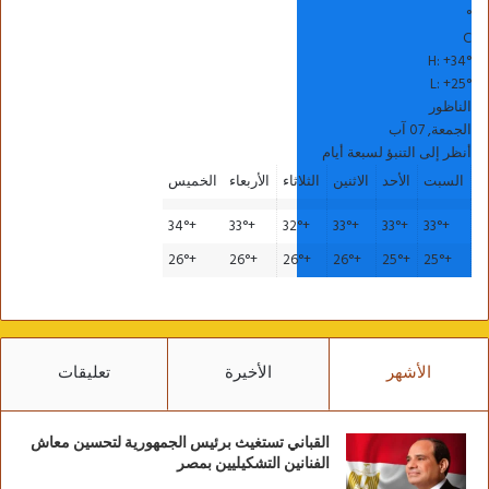
°
C
H:
+
34°
L:
+
25°
الناظور
الجمعة, 07 آب
أنظر إلى التنبؤ لسبعة أيام
السبت
الأحد
الاثنين
الثلاثاء
الأربعاء
الخميس
34°
+
33°
+
32°
+
33°
+
33°
+
33°
+
26°
+
26°
+
26°
+
26°
+
25°
+
25°
+
الأشهر
الأخيرة
تعليقات
القباني تستغيث برئيس الجمهورية لتحسين معاش
الفنانين التشكيليين بمصر