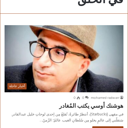
أخبار عاجلة
0
0
mohamed radwan
هوشنك أوسي يكتب المُغادر
في مقهى (Starbucks)، أنتظرُ طائرةً، تُقلعُ مِن إحدى لوحاتِ خليل عبدالقادر.
سَتقلّني إلى عالمٍ يخلو مِن سُلطانِ الغيب. عالمٌ؛ الزّمنُ…