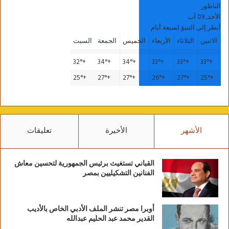
الناظور
الأحد, 09 آب
أنظر إلى التنبؤ لسبعة أيام
الاثنين
الثلاثاء
الأربعاء
الخميس
الجمعة
السبت
32°
+
34°
+
34°
+
33°
+
33°
+
33°
+
25°
+
27°
+
27°
+
26°
+
27°
+
25°
+
الأشهر
الأخيرة
تعليقات
القباني تستغيث برئيس الجمهورية لتحسين معاش
الفنانين التشكيليين بمصر
أوبرا مصر تنشر الملف الأدبي الخاص بالأديب
القدير محمد عبد الحليم عبدالله