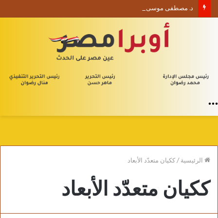
د. مصطفى موسى يكتب الأربعون الإدارية (1) من يلا إدارة
القائمة
الرئيسية
/
ككيان متعدّد الأبعاد
ككيان متعدّد الأبعاد