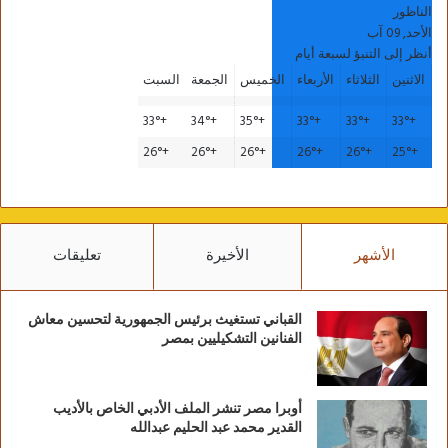
الناظور
الأحد, 09 آب
أنظر إلى التنبؤ لسبعة أيام
الاثنين
الثلاثاء
الأربعاء
الخميس
الجمعة
السبت
33°
+
34°
+
35°
+
33°
+
33°
+
33°
+
26°
+
26°
+
26°
+
26°
+
26°
+
25°
+
الأشهر
الأخيرة
تعليقات
القباني تستغيث برئيس الجمهورية لتحسين معاش
الفنانين التشكيليين بمصر
أوبرا مصر تنشر الملف الأدبي الخاص بالأديب
القدير محمد عبد الحليم عبدالله