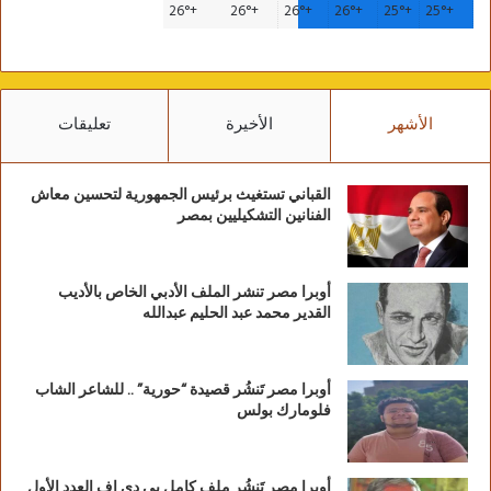
26°
+
26°
+
26°
+
26°
+
25°
+
25°
+
الأشهر
الأخيرة
تعليقات
القباني تستغيث برئيس الجمهورية لتحسين معاش
الفنانين التشكيليين بمصر
أوبرا مصر تنشر الملف الأدبي الخاص بالأديب
القدير محمد عبد الحليم عبدالله
أوبرا مصر تَنشُر قصيدة “حورية” .. للشاعر الشاب
فلومارك بولس
أوبرا مصر تَنشُر ملف كامل بي دي إف العدد الأول