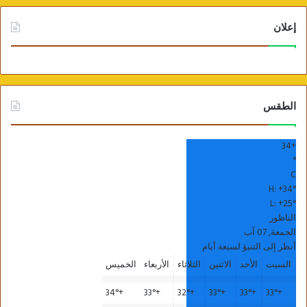
إعلان
الطقس
34
+
°
C
H:
+
34°
L:
+
25°
الناظور
الجمعة, 07 آب
أنظر إلى التنبؤ لسبعة أيام
السبت
الأحد
الاثنين
الثلاثاء
الأربعاء
الخميس
34°
+
33°
+
32°
+
33°
+
33°
+
33°
+