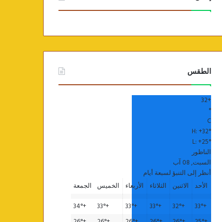
الطقس
32
+
°
C
H:
+
32°
L:
+
25°
الناظور
السبت, 08 آب
أنظر إلى التنبؤ لسبعة أيام
الأحد
الاثنين
الثلاثاء
الأربعاء
الخميس
الجمعة
34°
+
33°
+
33°
+
33°
+
32°
+
33°
+
26°
+
26°
+
26°
+
26°
+
26°
+
25°
+