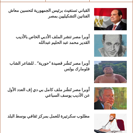
القباني تستغيث برئيس الجمهورية لتحسين معاش
الفنانين التشكيليين بمصر
أوبرا مصر تنشر الملف الأدبي الخاص بالأديب
القدير محمد عبد الحليم عبدالله
أوبرا مصر تَنشُر قصيدة “حورية” .. للشاعر الشاب
فلومارك بولس
أوبرا مصر تَنشُر ملف كامل بي دي إف العدد الأول
عن الأديب يوسف السباعي
مطلوب سكرتيرة للعمل بمركز ثقافي بوسط البلد