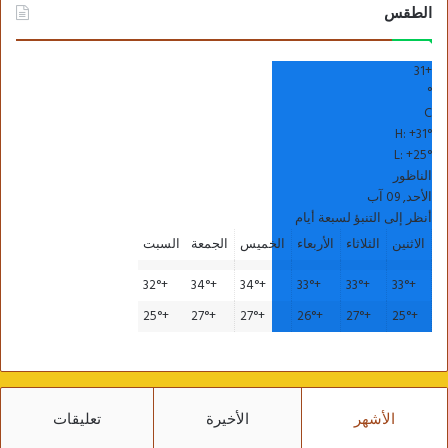
الطقس
31
+
°
C
H:
+
31°
L:
+
25°
الناظور
الأحد, 09 آب
أنظر إلى التنبؤ لسبعة أيام
الاثنين
الثلاثاء
الأربعاء
الخميس
الجمعة
السبت
32°
+
34°
+
34°
+
33°
+
33°
+
33°
+
25°
+
27°
+
27°
+
26°
+
27°
+
25°
+
الأشهر
الأخيرة
تعليقات