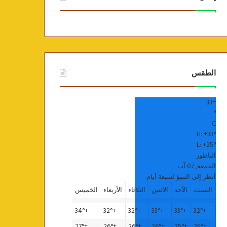
الطقس
33
+
°
C
H:
+
33°
L:
+
25°
الناظور
الجمعة, 07 آب
أنظر إلى التنبؤ لسبعة أيام
السبت
الأحد
الاثنين
الثلاثاء
الأربعاء
الخميس
34°
+
32°
+
32°
+
33°
+
33°
+
32°
+
27°
+
26°
+
26°
+
26°
+
25°
+
25°
+