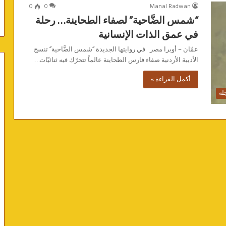
0
0
Manal Radwan
“شمس الضَّاحية” لصفاء الطحاينة… رحلة
في عمق الذات الإنسانية
عمّان – أوبرا مصر في روايتها الجديدة “شمس الضَّاحية” تنسج
الأديبة الأردنية صفاء فارس الطحاينة عالماً تتحرّك فيه ثنائيّات…
أكمل القراءة »
لة