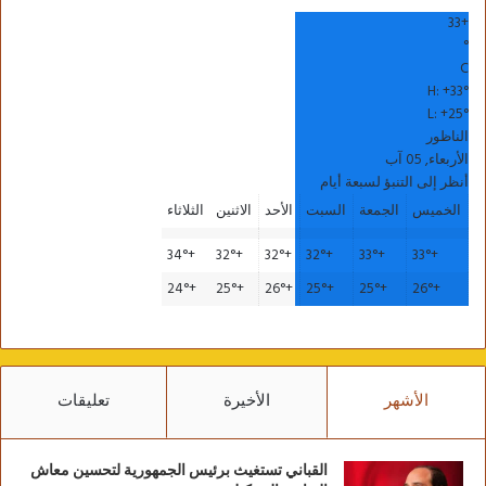
33
+
°
C
H:
+
33°
L:
+
25°
الناظور
الأربعاء, 05 آب
أنظر إلى التنبؤ لسبعة أيام
الخميس
الجمعة
السبت
الأحد
الاثنين
الثلاثاء
34°
+
32°
+
32°
+
32°
+
33°
+
33°
+
24°
+
25°
+
26°
+
25°
+
25°
+
26°
+
الأشهر
الأخيرة
تعليقات
القباني تستغيث برئيس الجمهورية لتحسين معاش