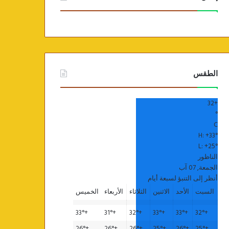
الطقس
32
+
°
C
H:
+
33°
L:
+
25°
الناظور
الجمعة, 07 آب
أنظر إلى التنبؤ لسبعة أيام
السبت
الأحد
الاثنين
الثلاثاء
الأربعاء
الخميس
33°
+
31°
+
32°
+
33°
+
33°
+
32°
+
26°
+
26°
+
26°
+
25°
+
26°
+
25°
+