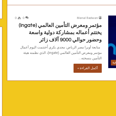
0
0
Manal Radwan
مؤتمر ومعرض التأمين العالمي (Ingate)
يختتم أعماله بمشاركة دولية واسعة
وحضور حوالي 9000 آلاف زائر
متابعة أوبرا مصر الرياض: مجدي بكري اُختتمت اليوم أعمال
مؤتمر ومعرض التأمين العالمي (ingate)، الذي نظمته هيئة
التأمين بنسخته…
فية
أكمل القراءة »