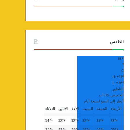
الطقس
33
+
°
C
H:
+
33°
L:
+
26°
الناظور
الخميس, 06 آب
أنظر إلى التنبؤ لسبعة أيام
الأربعاء
الجمعة
السبت
الأحد
الاثنين
الثلاثاء
34°
+
32°
+
32°
+
32°
+
33°
+
33°
+
24°
+
25°
+
26°
+
25°
+
25°
+
25°
+