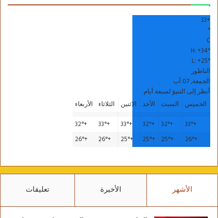
33
+
°
C
H:
+
34°
L:
+
25°
الناظور
الجمعة, 07 آب
أنظر إلى التنبؤ لسبعة أيام
الخميس
السبت
الأحد
الاثنين
الثلاثاء
الأربعاء
32°
+
33°
+
33°
+
32°
+
32°
+
33°
+
26°
+
26°
+
25°
+
25°
+
25°
+
26°
+
الأشهر
الأخيرة
تعليقات