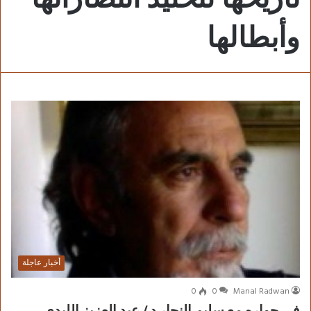
وأبطالها
أخبار عاجلة
0
0
Manal Radwan
في حواره مع سليم النجار د / عبد العزيز اللبدي