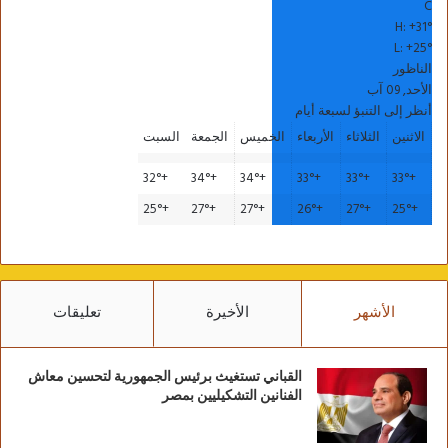
C
H:
+
31°
L:
+
25°
الناظور
الأحد, 09 آب
أنظر إلى التنبؤ لسبعة أيام
الاثنين
الثلاثاء
الأربعاء
الخميس
الجمعة
السبت
32°
+
34°
+
34°
+
33°
+
33°
+
33°
+
25°
+
27°
+
27°
+
26°
+
27°
+
25°
+
الأشهر
الأخيرة
تعليقات
القباني تستغيث برئيس الجمهورية لتحسين معاش
الفنانين التشكيليين بمصر