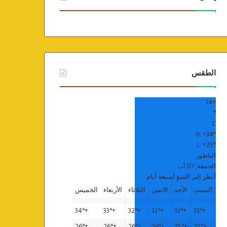
الطقس
34
+
°
C
H:
+
34°
L:
+
25°
الناظور
الجمعة, 07 آب
أنظر إلى التنبؤ لسبعة أيام
السبت
الأحد
الاثنين
الثلاثاء
الأربعاء
الخميس
34°
+
33°
+
32°
+
33°
+
33°
+
33°
+
26°
+
26°
+
26°
+
26°
+
25°
+
25°
+