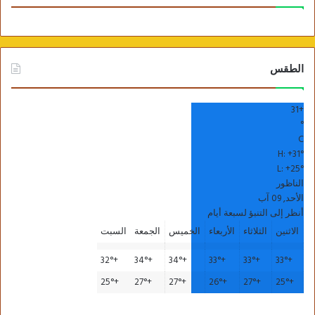
الطقس
31
+
°
C
H:
+
31°
L:
+
25°
الناظور
الأحد, 09 آب
أنظر إلى التنبؤ لسبعة أيام
الاثنين
الثلاثاء
الأربعاء
الخميس
الجمعة
السبت
32°
+
34°
+
34°
+
33°
+
33°
+
33°
+
25°
+
27°
+
27°
+
26°
+
27°
+
25°
+