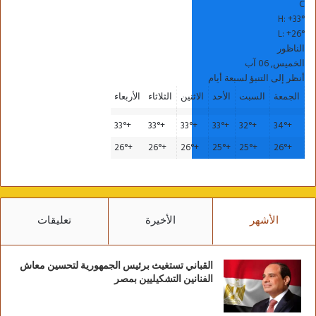
C
H:
+
33°
L:
+
26°
الناظور
الخميس, 06 آب
أنظر إلى التنبؤ لسبعة أيام
الجمعة
السبت
الأحد
الاثنين
الثلاثاء
الأربعاء
33°
+
33°
+
33°
+
33°
+
32°
+
34°
+
26°
+
26°
+
26°
+
25°
+
25°
+
26°
+
الأشهر
الأخيرة
تعليقات
القباني تستغيث برئيس الجمهورية لتحسين معاش
الفنانين التشكيليين بمصر