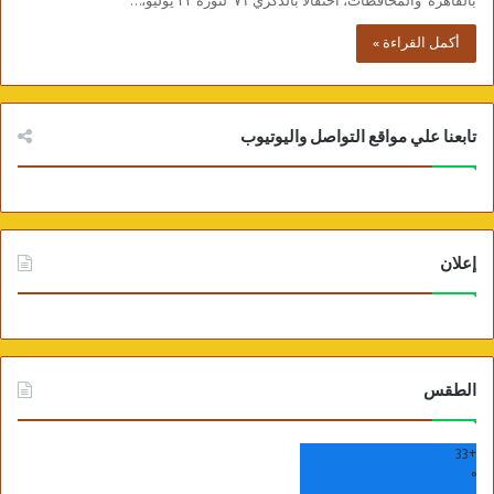
بالقاهرة والمحافظات، احتفالًا بالذكري ٧١ لثورة ٢٣ يوليو،…
أكمل القراءة »
تابعنا علي مواقع التواصل واليوتيوب
إعلان
الطقس
33
+
°