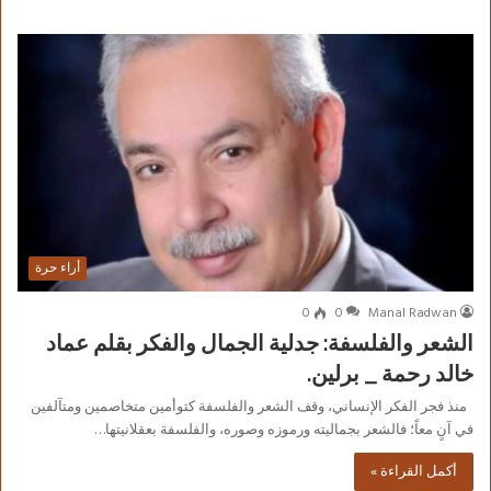
أراء حرة
0
0
Manal Radwan
الشعر والفلسفة: جدلية الجمال والفكر بقلم عماد
خالد رحمة _ برلين.
منذ فجر الفكر الإنساني، وقف الشعر والفلسفة كتوأمين متخاصمين ومتآلفين
في آنٍ معاً؛ فالشعر بجماليته ورموزه وصوره، والفلسفة بعقلانيتها…
أكمل القراءة »