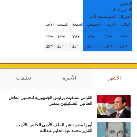
الناظور
الاثنين, 10 آب
أنظر إلى التنبؤ لسبعة أيام
الثلاثاء
الأربعاء
الخميس
الجمعة
السبت
الأحد
31°
+
32°
+
33°
+
33°
+
32°
+
33°
+
25°
+
25°
+
25°
+
26°
+
26°
+
26°
+
الأشهر
الأخيرة
تعليقات
القباني تستغيث برئيس الجمهورية لتحسين معاش
الفنانين التشكيليين بمصر
أوبرا مصر تنشر الملف الأدبي الخاص بالأديب
القدير محمد عبد الحليم عبدالله