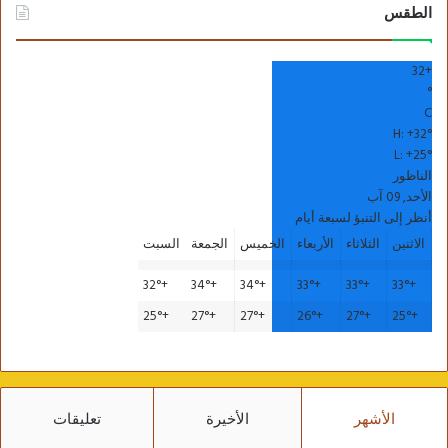
الطقس
32
+
°
C
H:
+
32°
L:
+
25°
الناظور
الأحد, 09 آب
أنظر إلى التنبؤ لسبعة أيام
الاثنين
الثلاثاء
الأربعاء
الخميس
الجمعة
السبت
32°
+
34°
+
34°
+
33°
+
33°
+
33°
+
25°
+
27°
+
27°
+
26°
+
27°
+
25°
+
الأشهر
الأخيرة
تعليقات