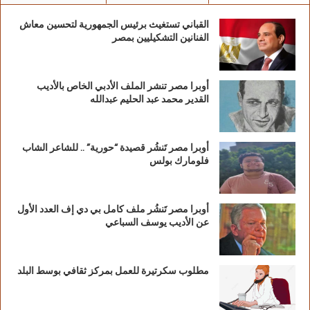
القباني تستغيث برئيس الجمهورية لتحسين معاش
الفنانين التشكيليين بمصر
أوبرا مصر تنشر الملف الأدبي الخاص بالأديب
القدير محمد عبد الحليم عبدالله
أوبرا مصر تَنشُر قصيدة “حورية” .. للشاعر الشاب
فلومارك بولس
أوبرا مصر تَنشُر ملف كامل بي دي إف العدد الأول
عن الأديب يوسف السباعي
مطلوب سكرتيرة للعمل بمركز ثقافي بوسط البلد