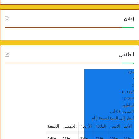
إعلان
الطقس
32
+
°
C
H:
+
32°
L:
+
25°
الناظور
السبت, 08 آب
أنظر إلى التنبؤ لسبعة أيام
الأحد
الاثنين
الثلاثاء
الأربعاء
الخميس
الجمعة