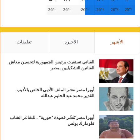
34°
+
33°
+
33°
+
33°
+
32°
+
33°
+
26°
+
26°
+
26°
+
26°
+
26°
+
25°
+
الأشهر
الأخيرة
تعليقات
القباني تستغيث برئيس الجمهورية لتحسين معاش
الفنانين التشكيليين بمصر
أوبرا مصر تنشر الملف الأدبي الخاص بالأديب
القدير محمد عبد الحليم عبدالله
أوبرا مصر تَنشُر قصيدة “حورية” .. للشاعر الشاب
فلومارك بولس