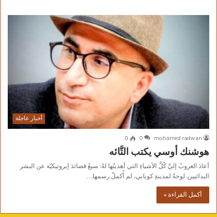
أخبار عاجلة
0
0
mohamed radwan
هوشنك أوسي يكتب التَّائه
أعادَ الغروبُ إليَّ كُلَّ الأشياءِ التي أهديتُها لهُ: سبعُ قصائدَ إيروتيكيّة عن البشر
البدائيين. لوحةٌ لمدينةِ كوباني، لم أُكملْ رسمها.…
أكمل القراءة »