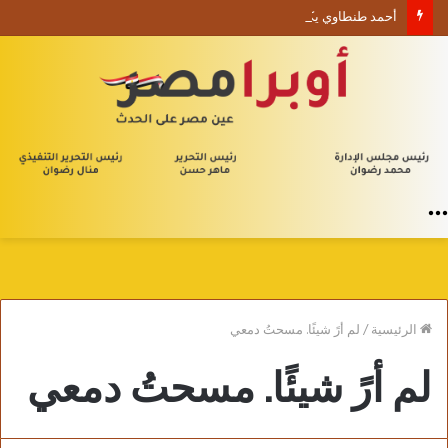
أحمد طنطاوي يكتب حين يصبح الوجود علامة استفهام
القائمة
الرئيسية
/
لم أرً شيئًا. مسحتُ دمعي
لم أرً شيئًا. مسحتُ دمعي