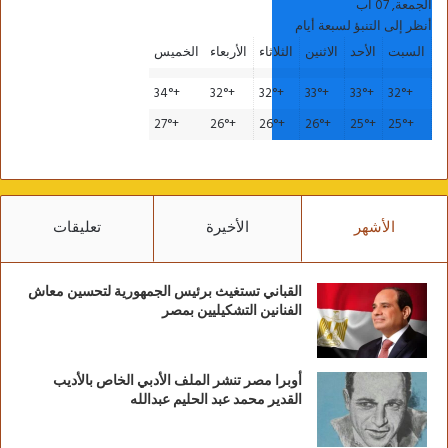
الجمعة, 07 آب
أنظر إلى التنبؤ لسبعة أيام
السبت
الأحد
الاثنين
الثلاثاء
الأربعاء
الخميس
34°
+
32°
+
32°
+
33°
+
33°
+
32°
+
27°
+
26°
+
26°
+
26°
+
25°
+
25°
+
الأشهر
الأخيرة
تعليقات
القباني تستغيث برئيس الجمهورية لتحسين معاش
الفنانين التشكيليين بمصر
أوبرا مصر تنشر الملف الأدبي الخاص بالأديب
القدير محمد عبد الحليم عبدالله