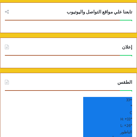
تابعنا علي مواقع التواصل واليوتيوب
إعلان
الطقس
33
+
°
C
H:
+
33°
L:
+
26°
الناظور