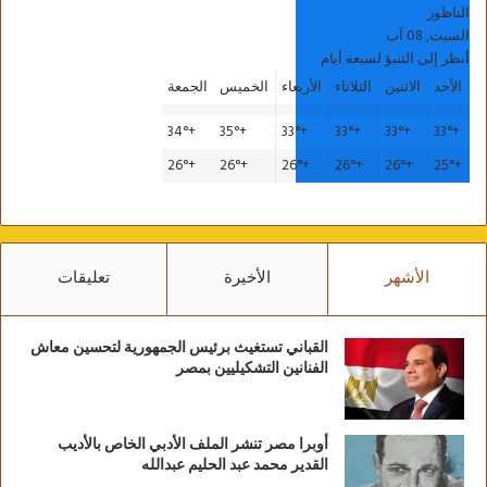
الناظور
السبت, 08 آب
أنظر إلى التنبؤ لسبعة أيام
الأحد
الاثنين
الثلاثاء
الأربعاء
الخميس
الجمعة
34°
+
35°
+
33°
+
33°
+
33°
+
33°
+
26°
+
26°
+
26°
+
26°
+
26°
+
25°
+
الأشهر
الأخيرة
تعليقات
القباني تستغيث برئيس الجمهورية لتحسين معاش
الفنانين التشكيليين بمصر
أوبرا مصر تنشر الملف الأدبي الخاص بالأديب
القدير محمد عبد الحليم عبدالله