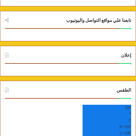
تابعنا علي مواقع التواصل واليوتيوب
إعلان
الطقس
33
+
°
C
H:
+
33°
L:
+
26°