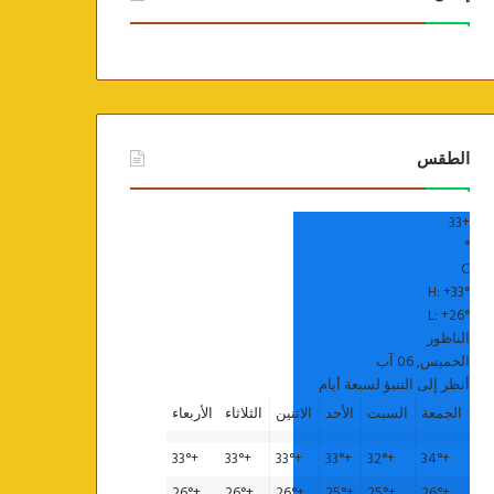
الطقس
33
+
°
C
H:
+
33°
L:
+
26°
الناظور
الخميس, 06 آب
أنظر إلى التنبؤ لسبعة أيام
الجمعة
السبت
الأحد
الاثنين
الثلاثاء
الأربعاء
33°
+
33°
+
33°
+
33°
+
32°
+
34°
+
26°
+
26°
+
26°
+
25°
+
25°
+
26°
+