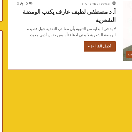
0
0
mohamed radwan
أ. د مصطفى لطيف عارف يكتب الومضة
الشعرية
لا بد في البداية من التنويه بأن مقالتي النقدية حول قصيدة
الومضة الشعرية لا يعني ادعاء تأسيس جنس أدبي جديد،…
أكمل القراءة »
فية