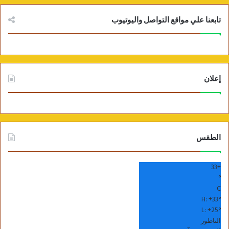
تابعنا علي مواقع التواصل واليوتيوب
إعلان
الطقس
33
+
°
C
H:
+
33°
L:
+
25°
الناظور