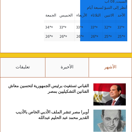
السبت, 08 آب
أنظر إلى التنبؤ لسبعة أيام
الأحد
الاثنين
الثلاثاء
الأربعاء
الخميس
الجمعة
34°
+
33°
+
33°
+
33°
+
32°
+
33°
+
26°
+
26°
+
26°
+
26°
+
25°
+
25°
+
الأشهر
الأخيرة
تعليقات
القباني تستغيث برئيس الجمهورية لتحسين معاش
الفنانين التشكيليين بمصر
أوبرا مصر تنشر الملف الأدبي الخاص بالأديب
القدير محمد عبد الحليم عبدالله