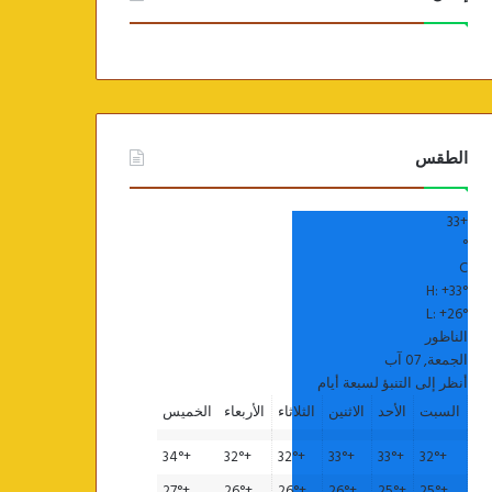
الطقس
33
+
°
C
H:
+
33°
L:
+
26°
الناظور
الجمعة, 07 آب
أنظر إلى التنبؤ لسبعة أيام
السبت
الأحد
الاثنين
الثلاثاء
الأربعاء
الخميس
34°
+
32°
+
32°
+
33°
+
33°
+
32°
+
27°
+
26°
+
26°
+
26°
+
25°
+
25°
+