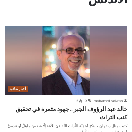
أخبار ثقافية
6
0
mohamed radwan
خالد عبد الرؤوف الجبر .. جهود مثمرة في تحقيق
كتب التراث
كتبت منال رضوان لا ينكرُ أهمّيّة التُّراث الثّقافيّ للأمّة إلّا شخصٌ جاهلٌ أو عدميٌّ