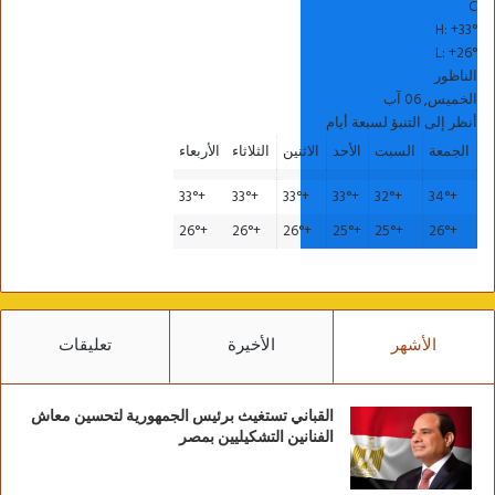
C
H:
+
33°
L:
+
26°
الناظور
الخميس, 06 آب
أنظر إلى التنبؤ لسبعة أيام
الجمعة
السبت
الأحد
الاثنين
الثلاثاء
الأربعاء
33°
+
33°
+
33°
+
33°
+
32°
+
34°
+
26°
+
26°
+
26°
+
25°
+
25°
+
26°
+
الأشهر
الأخيرة
تعليقات
القباني تستغيث برئيس الجمهورية لتحسين معاش
الفنانين التشكيليين بمصر