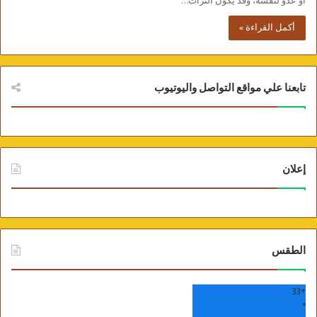
أو عدوّ لنفسه، وقد يكون التُّراث…
أكمل القراءة »
تابعنا علي مواقع التواصل واليوتيوب
إعلان
الطقس
33
+
°