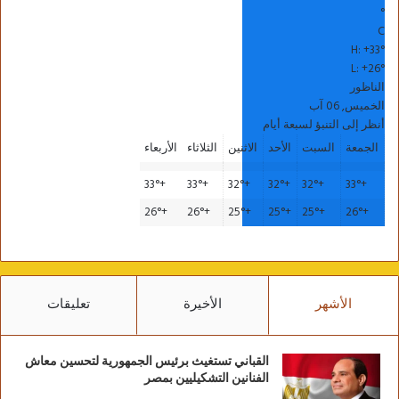
°
C
H:
+
33°
L:
+
26°
الناظور
الخميس, 06 آب
أنظر إلى التنبؤ لسبعة أيام
الجمعة
السبت
الأحد
الاثنين
الثلاثاء
الأربعاء
33°
+
33°
+
32°
+
32°
+
32°
+
33°
+
26°
+
26°
+
25°
+
25°
+
25°
+
26°
+
الأشهر
الأخيرة
تعليقات
القباني تستغيث برئيس الجمهورية لتحسين معاش
الفنانين التشكيليين بمصر