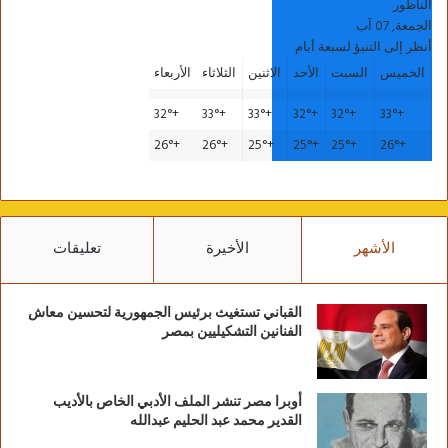
الناظور
الجمعة, 07 آب
أنظر إلى التنبؤ لسبعة أيام
الخميس
السبت
الأحد
الاثنين
الثلاثاء
الأربعاء
32°
+
33°
+
33°
+
32°
+
32°
+
33°
+
26°
+
26°
+
25°
+
25°
+
25°
+
26°
+
الأشهر
الأخيرة
تعليقات
القباني تستغيث برئيس الجمهورية لتحسين معاش
الفنانين التشكيليين بمصر
أوبرا مصر تنشر الملف الأدبي الخاص بالأديب
القدير محمد عبد الحليم عبدالله