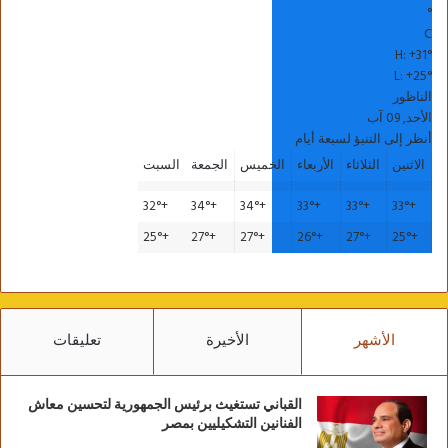
°
C
H:
+
31°
L:
+
25°
الناظور
الأحد, 09 آب
أنظر إلى التنبؤ لسبعة أيام
الاثنين
الثلاثاء
الأربعاء
الخميس
الجمعة
السبت
32°
+
34°
+
34°
+
33°
+
33°
+
33°
+
25°
+
27°
+
27°
+
26°
+
27°
+
25°
+
الأشهر
الأخيرة
تعليقات
القباني تستغيث برئيس الجمهورية لتحسين معاش
الفنانين التشكيليين بمصر