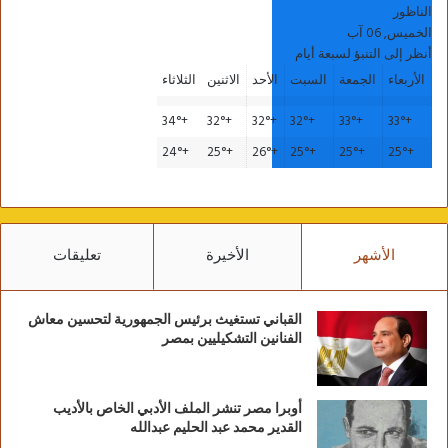
الناظور
الخميس, 06 آب
أنظر إلى التنبؤ لسبعة أيام
الأربعاء
الجمعة
السبت
الأحد
الاثنين
الثلاثاء
34°
+
32°
+
32°
+
32°
+
33°
+
33°
+
24°
+
25°
+
26°
+
25°
+
25°
+
25°
+
الأشهر
الأخيرة
تعليقات
القباني تستغيث برئيس الجمهورية لتحسين معاش
الفنانين التشكيليين بمصر
أوبرا مصر تنشر الملف الأدبي الخاص بالأديب
القدير محمد عبد الحليم عبدالله