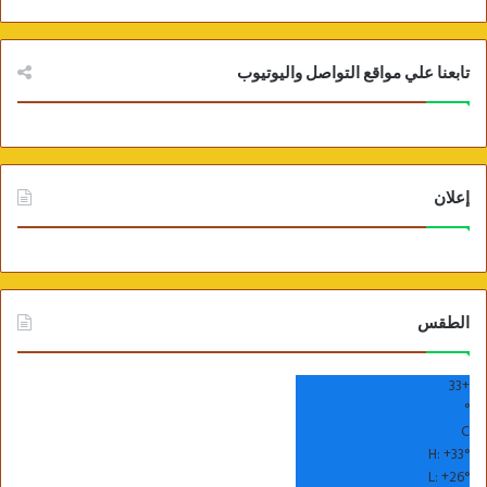
تابعنا علي مواقع التواصل واليوتيوب
إعلان
الطقس
33
+
°
C
H:
+
33°
L:
+
26°