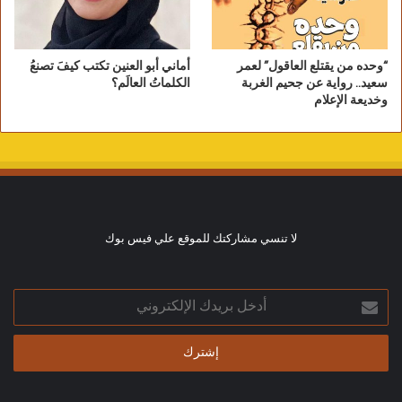
“وحده من يقتلع العاقول” لعمر
أماني أبو العنين تكتب كيفَ تصنعُ
سعيد.. رواية عن جحيم الغربة
الكلماتُ العالَم؟
وخديعة الإعلام
لا تنسي مشاركتك للموقع علي فيس بوك
أدخل
بريدك
الإلكتروني