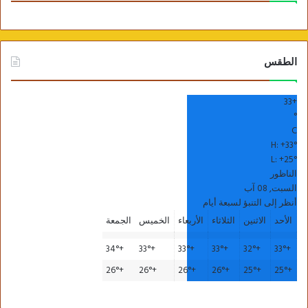
الطقس
33
+
°
C
H:
+
33°
L:
+
25°
الناظور
السبت, 08 آب
أنظر إلى التنبؤ لسبعة أيام
الأحد
الاثنين
الثلاثاء
الأربعاء
الخميس
الجمعة
34°
+
33°
+
33°
+
33°
+
32°
+
33°
+
26°
+
26°
+
26°
+
26°
+
25°
+
25°
+