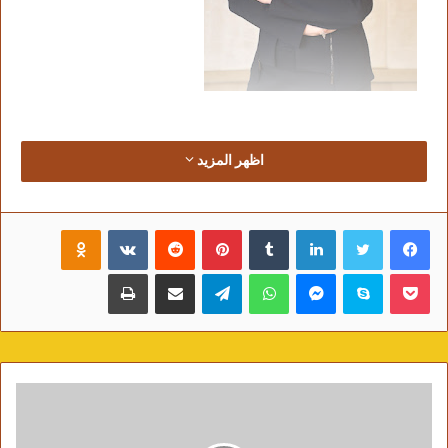
اظهر المزيد
أخبرني صديق معتداً برأيه أن الغرب حين تحرر من عقده وتحرر
من القيود المجتمعية خاصة الجنسية حيزت له الدنيا بكل ما فيها
فيسبوك
تويتر
لينكدإن
‏Tumblr
بينتيريست
‏Reddit
‏VKontakte
Odnoklassniki
من تقدم ..
بوكيت
سكايب
ماسنجر
واتساب
تيلقرام
مشاركة عبر البريد
طباعة
لكن هل فعلاً حينما تحرر الغرب من كبته الجنسي صار أفضل؟
هذا سؤال مقترح قد يسوقنا للبحث عن المبررات الدينية جميعها
لنبرر بها، وهذا جائزٌ بالطبع، لكن لن أجادل صديقي هذا بأحاجي
وأحاديث يظن أنها من التراث وأن الزمن قد عفى عنها.
الاتجاه الرائج حالياً هو أمركة كل شيء تحت مسمى العولمة،