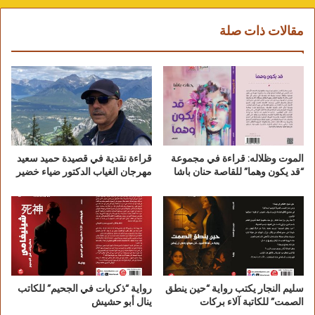
مقالات ذات صلة
الموت وظلاله: قراءة في مجموعة
قراءة نقدية في قصيدة حميد سعيد
“قد يكون وهما” للقاصة حنان باشا
مهرجان الغياب الدكتور ضياء خضير
سليم النجار يكتب رواية “حين ينطق
رواية “ذكريات في الجحيم” للكاتب
الصمت” للكاتبة آلاء بركات
ينال أبو حشيش