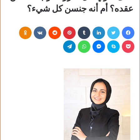
عقده؟ أم أنه جنسن كل شيء؟
فيسبوك
تويتر
لينكدإن
‏Tumblr
بينتيريست
‏Reddit
‏VKontakte
Odnoklassniki
بوكيت
سكايب
ماسنجر
واتساب
تيلقرام