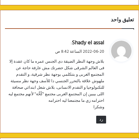
تعليق واحد
ي
Shady el assal
:
ق
2022-06-20 الساعة 8:42 ص
و
بلاش وجهة النظر الضيقة دى الجنس عمره ما كان عقدة إلا
ل
فى العالم الشرقى شكل حضرتك مش عارفة حاجة عن
المجتمع الغربى و بتتكلمي بوجهة نظر شرقية، و التقدم
ملهوش علاقة بالتحرر الجنسي دا للأسف وجهة نظر مسيئة
للتكنولوجيا و التقدم الانسانى، بلاش شغل ابتدائي صحافة
اللى بيبين إن المجتمع الغربى مجتمع "كُخَّة" لأنهم مجتمع ليه
احترامه زي ما مجتمعنا ليه احترامه
وشكرا
رد