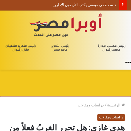
د. مصطفى موسى يكتب الأربعون الإدارية (1) من يلا إدارة
القائمة
الرئيسية
/
دراسات ومقالات
دراسات ومقالات
هدى غازي: هل تحرر الغربُ فعلاً من