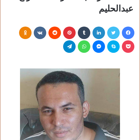
عبدالحليم
فيسبوك
تويتر
لينكدإن
‏Tumblr
بينتيريست
‏Reddit
‏VKontakte
Odnoklassniki
بوكيت
سكايب
ماسنجر
واتساب
تيلقرام