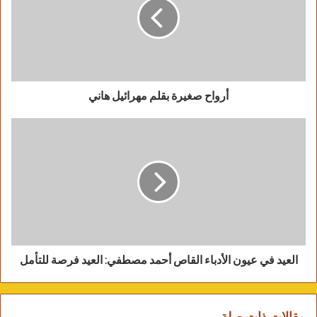
هااجس الحيااةِ لايعنيني ،،
وإنما يعنييني الوصوول ..قبل الموعد،،
قبل السااعه…وقبل الطوفان والغرقْ،،
وماهيتي..هي العرقْ،،
كل سهام الطُغاة أصابتني ..الا أنني لم أَمُتْ،،
أرواح صغيرة بقلم مهرائيل هاني
وعشت مرااقبْ،،
لأتأكد من علمي…وتأكدتْ،،
وَلُذت بالخالق البارئ..فتَثَبَتّْ،
وأعجبني كَثرة المَسير والطوااف..فتأسلمتْ،،
وأخذت براثن عقدي المنثوور ..
من النيران..إلى النوور،،
فتوضأتْ،،
ورأيت الرسوول ..فتوجهتْ،،
العيد في عيون الأدباء القاص أحمد مصطفي: العيد فرصة للتأمل