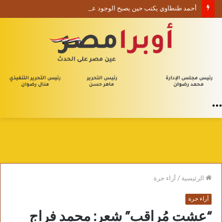
أحمد طنطاوي يكتب حين يصبح الوجود علامة استفهام
القائمة
الرئيسية
/
أراء حرة
أراء حرة
“عشت مُراقب” شعر: محمد فراج