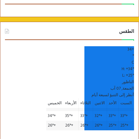
الطقس
34
+
°
C
H:
+
34°
L:
+
25°
الناظور
الجمعة, 07 آب
أنظر إلى التنبؤ لسبعة أيام
السبت
الأحد
الاثنين
الثلاثاء
الأربعاء
الخميس
34°
+
35°
+
33°
+
32°
+
33°
+
33°
+
26°
+
26°
+
26°
+
26°
+
25°
+
25°
+