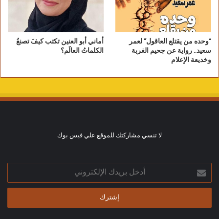
“وحده من يقتلع العاقول” لعمر
أماني أبو العنين تكتب كيفَ تصنعُ
سعيد.. رواية عن جحيم الغربة
الكلماتُ العالَم؟
وخديعة الإعلام
لا تنسي مشاركتك للموقع علي فيس بوك
أدخل
بريدك
الإلكتروني