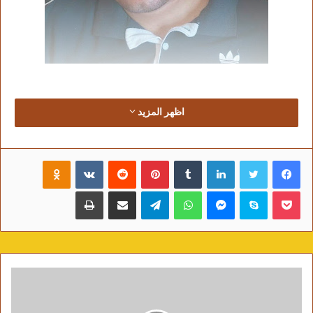
اظهر المزيد
عفويٌ أنا ،..
ليس بيني وبين الجنة سُوى أُنمله،،
فيسبوك
تويتر
لينكدإن
‏Tumblr
بينتيريست
‏Reddit
‏VKontakte
Odnoklassniki
إلا أنني لاأچد نفسي مَعصووماً من الخَطأْ،،
بوكيت
سكايب
ماسنجر
واتساب
تيلقرام
مشاركة عبر البريد
فقد توجت بُستاني نيران غيظي ..وانطفأت مراات،،
طباعة
حتى لا أووقظ
النائميين من غفلتهم السيئه،،
نُصحت أن أكون وُدياً،،
الا إنني لم أقبل النُصح..وكُنت عَفوياً..بلا خُبثْ،،
أقوول الحق وأشرب المِلح بالصك،،
واغفو حينما تهزِي النااس..لأمتنع عن النحيب،
ورأيتني هارباً من الناار ..بلُطفْ،،