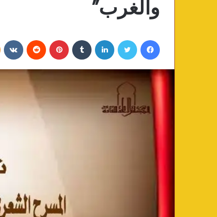
والغرب”
فيسبوك
تويتر
لينكدإن
‏Tumblr
بينتيريست
‏Reddit
‏VKontakte