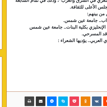
شعري في الشرق والغرب”، وذلك في تمام السابعة
من بينهم:
لآداب.. جامعة عين شمس.
 الإنحليزي بكلية البنات.. جامعة عين شمس
ناقد المسرحي.
لعربي.. يؤديها الشعراء :
‏Reddit
‏VKontakte
Odnoklassniki
بوكيت
سكايب
ماسنجر
مشاركة عبر البريد
طباعة