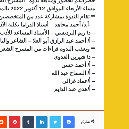
حضراتكم لحضور ومتابعة ندوة “المسرح ال
مساء الأربعاء الموافق 12 أكتوبر 2022 بالمجلس الأعلى للثقافة.
** تقام الندوة بمشاركة عدد من المتخصصين 
– -أ.د/ أحمد مجاهد – أستاذ الدراما بكلية ا
– د/ ريم البرديسي – الأستاذ المساعد للأدب
– أ/ أحمد عبد الرازق أبو العلا – الشاعر وال
** ويعقب الندوة قراءات من المسرح الشعري ا
– د/ شيرين العدوي
– أ/ أحمد حسن
– أ/ السماح عبد الله
– أ/عماد غزالي
– أ/هدي عبد الدايم
فيسبوك
تويتر
لينكدإن
‏Tumblr
بينتيريست
شاركها