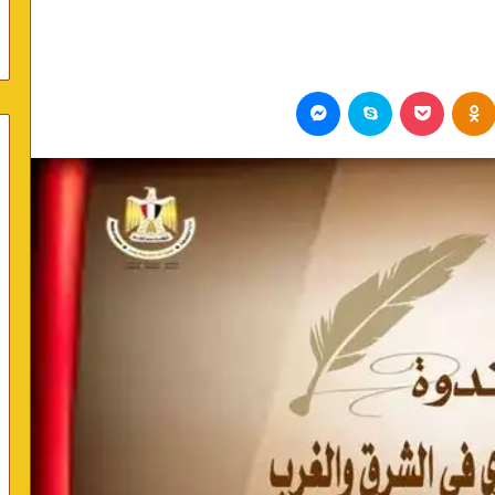
Odnoklassniki
بوكيت
سكايب
ماسنجر