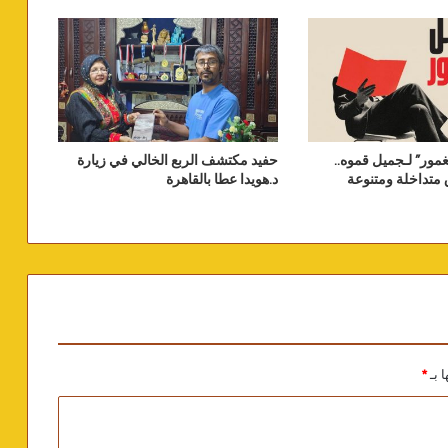
مور” لـجميل قموه..
حفيد مكتشف الربع الخالي في زيارة
متداخلة ومتنوعة
د.هويدا عطا بالقاهرة
ا بـ
*