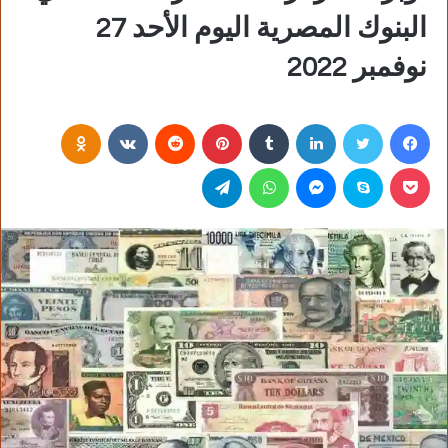
البنوك المصرية اليوم الأحد 27
نوفمبر 2022
فيسبوك
تويتر
لينكدإن
‏Tumblr
بينتيريست
‏Reddit
‏VKontakte
Odnoklassniki
بوكيت
سكايب
ماسنجر
واتساب
تيلقرام