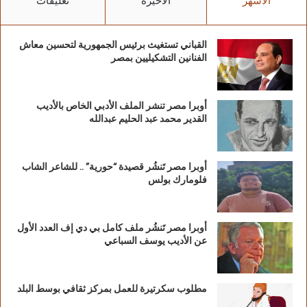
الأشهر
الأخيرة
تعليقات
القباني تستغيث برئيس الجمهورية لتحسين معاش
الفنانين التشكيليين بمصر
أوبرا مصر تنشر الملف الأدبي الخاص بالأديب
القدير محمد عبد الحليم عبدالله
أوبرا مصر تَنشُر قصيدة “حورية” .. للشاعر الشاب
فلومارك بولس
أوبرا مصر تَنشُر ملف كامل بي دي إف العدد الأول
عن الأديب يوسف السباعي
مطلوب سكرتيرة للعمل بمركز ثقافي بوسط البلد