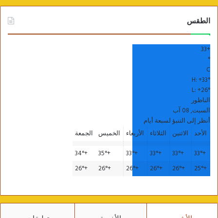
الطقس
33
+
°
C
H:
+
33°
L:
+
26°
الناظور
السبت, 08 آب
أنظر إلى التنبؤ لسبعة أيام
الأحد
الاثنين
الثلاثاء
الأربعاء
الخميس
الجمعة
34°
+
35°
+
33°
+
33°
+
33°
+
33°
+
26°
+
26°
+
26°
+
26°
+
26°
+
25°
+