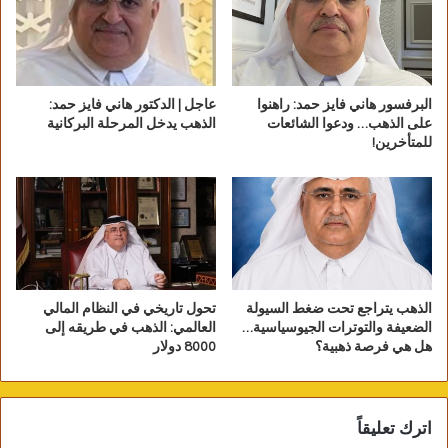
وسجل سعر الدرهم في البنك التجاري الدولي 6.66 جنيه للشراء
و6.68 جنيه للبيع، وبلغ سعر الدرهم فى بنكي الأهلي المصري ومصر
6.66 جنيه للشراء و6.67 جنيه للبيع، وسجل سعر الدرهم في بنك
البرفسور هاني فايز حمد: راهنوا
عاجل | الدكتور هاني فايز حمد:
الإسكندرية 6.66 جنيه للشراء و6.68 جنيه للبيع.
على الذهب… ودعوا الشائعات
الذهب يدخل المرحلة البركانية
للمتأخرين!
الذهب يتراجع تحت ضغط السيولة
تحول تاريخي في النظام المالي
الضعيفة والتوترات الجيوسياسية…
العالمي: الذهب في طريقه إلى
هل هي فرصة ذهبية؟
8000 دولار
اترك تعليقاً