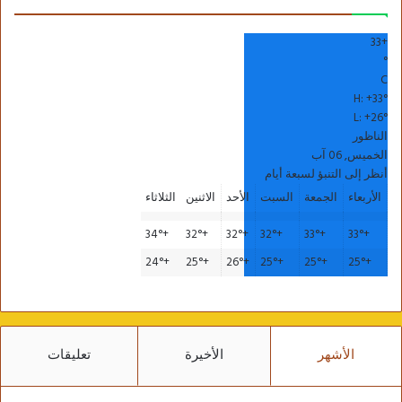
33
+
°
C
H:
+
33°
L:
+
26°
الناظور
الخميس, 06 آب
أنظر إلى التنبؤ لسبعة أيام
الأربعاء
الجمعة
السبت
الأحد
الاثنين
الثلاثاء
34°
+
32°
+
32°
+
32°
+
33°
+
33°
+
24°
+
25°
+
26°
+
25°
+
25°
+
25°
+
الأشهر
الأخيرة
تعليقات