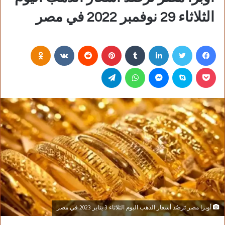
الثلاثاء 29 نوفمبر 2022 في مصر
فيسبوك
تويتر
لينكدإن
‏Tumblr
بينتيريست
‏Reddit
‏VKontakte
Odnoklassniki
بوكيت
سكايب
ماسنجر
واتساب
تيلقرام
أوبرا مصر تَرصُد أسعار الذهب اليوم الثلاثاء 3 يناير 2023 في مصر