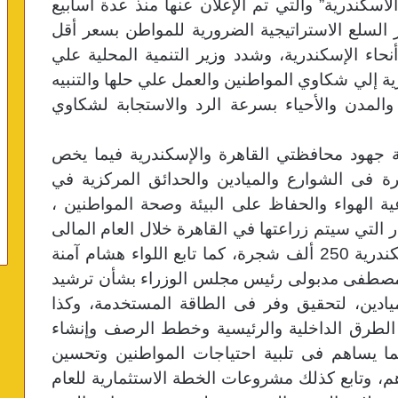
اسكندرية” والتي تم الإعلان عنها منذ عدة أسابيع
السلع الاستراتيجية الضرورية للمواطن بسعر أقل
1 فرع في جميع أنحاء الإسكندرية، وشدد وزير التنمية المحلية علي
ية إلي شكاوي المواطنين والعمل علي حلها والتنبيه
والمدن والأحياء بسرعة الرد والاستجابة لشكاوي
ة جهود محافظتي القاهرة والإسكندرية فيما يخص
ة لزراعة 100 مليون شجرة فى الشوارع والميادين والحدائق المركزية في
ة الهواء والحفاظ على البيئة وصحة المواطنين ،
 التي سيتم زراعتها في القاهرة خلال العام المالى
الحالي حوالى 1.5 مليون شجرة وفى الإسكندرية 250 ألف شجرة، كما تابع اللواء هشام آمنة
. مصطفى مدبولى رئيس مجلس الوزراء بشأن ترشيد
ميادين، لتحقيق وفر فى الطاقة المستخدمة، وكذا
لطرق الداخلية والرئيسية وخطط الرصف وإنشاء
ما يساهم فى تلبية احتياجات المواطنين وتحسين
، وتابع كذلك مشروعات الخطة الاستثمارية للعام