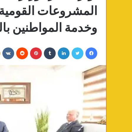
المشروعات القومية 
وخدمة المواطنين بال
فيسبوك
تويتر
لينكدإن
‏Tumblr
بينتيريست
‏Reddit
‏VKontakte