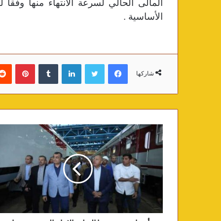
المالى الحالي لسرعة الانتهاء منها وفقاً
الأساسية .
فيسبوك
تويتر
لينكدإن
‏Tumblr
بينتيريست
شاركها