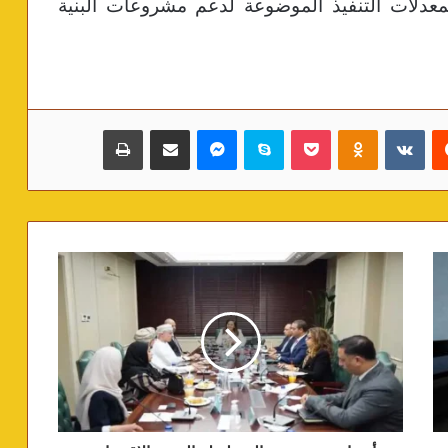
 لمعدلات التنفيذ الموضوعة لدعم مشروعات البنية
‏Reddit
‏VKontakte
Odnoklassniki
بوكيت
سكايب
ماسنجر
مشاركة عبر البريد
طباعة