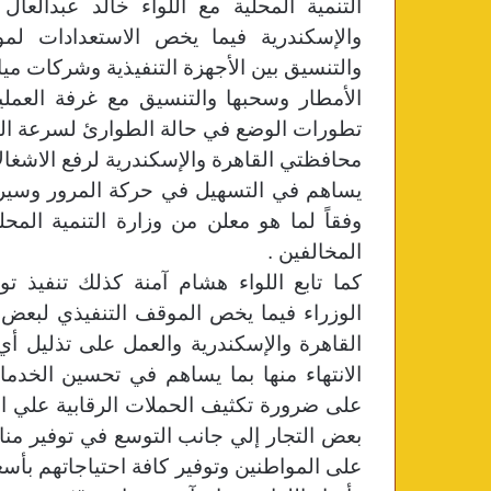
التنمية المحلية مع اللواء خالد عبدالع
والإسكندرية فيما يخص الاستعدادات ل
والتنسيق بين الأجهزة التنفيذية وشركات م
الأمطار وسحبها والتنسيق مع غرفة العمليات
تطورات الوضع في حالة الطوارئ لسرعة التع
محافظتي القاهرة والإسكندرية لرفع الاشغالا
يساهم في التسهيل في حركة المرور وسير ال
وفقاً لما هو معلن من وزارة التنمية المحل
المخالفين .
كما تابع اللواء هشام آمنة كذلك تنفيذ 
الوزراء فيما يخص الموقف التنفيذي لبعض
القاهرة والإسكندرية والعمل على تذليل أي
الانتهاء منها بما يساهم في تحسين الخدما
على ضرورة تكثيف الحملات الرقابية علي ال
بعض التجار إلي جانب التوسع في توفير مناف
على المواطنين وتوفير كافة احتياجاتهم بأسع