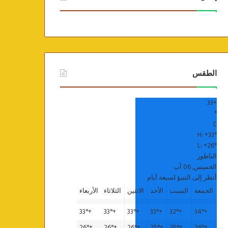
الطقس
33
+
°
C
H:
+
33°
L:
+
26°
الناظور
الخميس, 06 آب
أنظر إلى التنبؤ لسبعة أيام
الجمعة
السبت
الأحد
الاثنين
الثلاثاء
الأربعاء
33°
+
33°
+
33°
+
33°
+
32°
+
34°
+
26°
+
26°
+
26°
+
25°
+
25°
+
26°
+