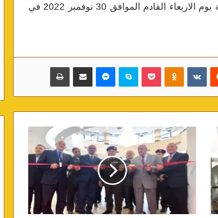
تعقد البورصة المصرية للسلع جلستها الثانية يوم الاربعاء القادم الموافق 30 نوفمبر 2022 في
‏Reddit
‏VKontakte
Odnoklassniki
بوكيت
سكايب
ماسنجر
مشاركة عبر البريد
طباعة