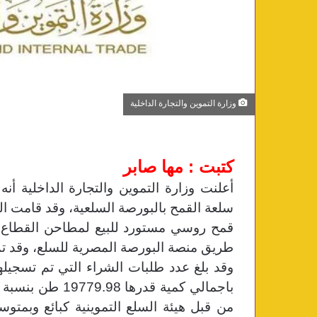
وزارة التموين والتجارة الداخلية
كتبت : مها صابر
طريق منصة البورصة المصرية للسلع، وقد تم تنفيذ عدد ( 18 ) عم
من قبل هيئة السلع التموينية كبائع وبمتوسط سعر 9613.39