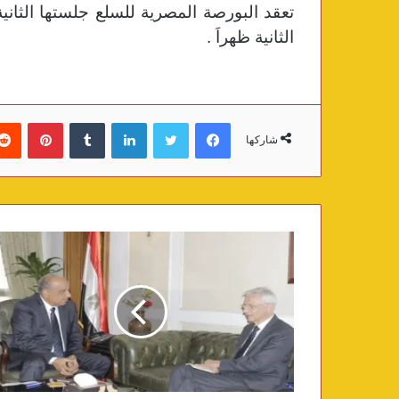
الثانية ظهراَ .
فيسبوك
تويتر
لينكدإن
‏Tumblr
بينتيريست
شاركها