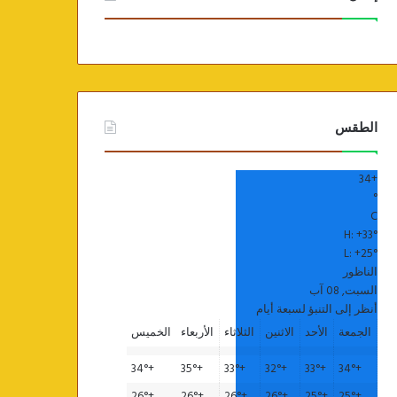
الطقس
34
+
°
C
H:
+
33°
L:
+
25°
الناظور
السبت, 08 آب
أنظر إلى التنبؤ لسبعة أيام
الجمعة
الأحد
الاثنين
الثلاثاء
الأربعاء
الخميس
34°
+
35°
+
33°
+
32°
+
33°
+
34°
+
26°
+
26°
+
26°
+
26°
+
25°
+
25°
+