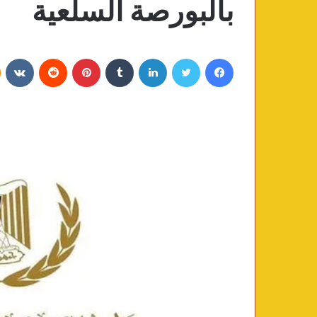
بالبورصة السلعية
فيسبوك
تويتر
لينكدإن
‏Tumblr
بينتيريست
‏Reddit
‏VKontakte