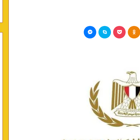
Odnoklassniki
بوكيت
سكايب
ماسنجر