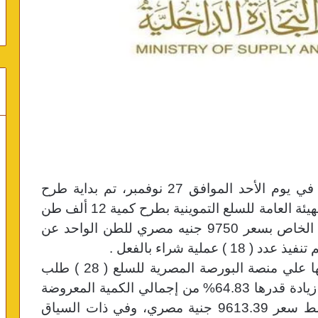
أعلنت وزارة التموين والتجارة الداخلية أنه في يوم الأحد الموافق 27 نوفمبر، تم بداية طرح
سلعة القمح بالبورصة السلعية، وقد قامت الهيئة العامة للسلع التموينية بطرح كمية 12 ألف طن
قمح روسي مستورد للبيع لمطاحن القطاع الخاص بسعر 9750 جنيه مصري للطن الواحد عن
لية شراء بالفعل .
وقد بلغ عدد طلبات الشراء التي تم تسجيلها علي منصة البورصة المصرية للسلع ( 28 ) طلب
باجمالي كمية قدرها 19779.98 طن بنسبة زيادة قدرها 64.83% من إجمالي الكمية المعروضة
 جنية مصري،
وفي ذات السياق