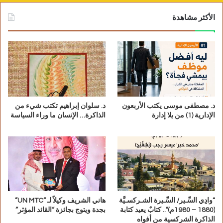
الأكثر مشاهدة
د. مصطفى موسى يكتب الأربعون
د. سلوان إبراهيم تكتب شيء من
الإدارية (1) من يلا إدارة
الذاكرة… الإنسان ما وراء السياسة
“وادِي السِّـير/ السِّـيرة الشـركسـيَّة
هاني الشريف وكيلاً لـ “UN MTC”
(1880 – 1980م)”.. كتابٌ يعيد كتابة
بجدة ويتوج بجائزة “القائد المؤثر”
الذاكرة الشركسية من أفواه