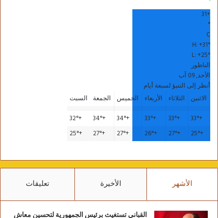
31
+
°
C
H:
+
31°
L:
+
25°
الناظور
الأحد, 09 آب
أنظر إلى التنبؤ لسبعة أيام
الاثنين
الثلاثاء
الأربعاء
الخميس
الجمعة
السبت
32°
+
34°
+
34°
+
33°
+
33°
+
33°
+
25°
+
27°
+
27°
+
26°
+
27°
+
25°
+
الأشهر
الأخيرة
تعليقات
القباني تستغيث برئيس الجمهورية لتحسين معاش