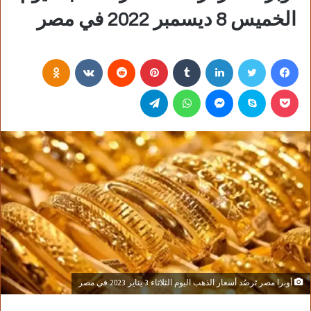
الخميس 8 ديسمبر 2022 في مصر
فيسبوك
تويتر
لينكدإن
‏Tumblr
بينتيريست
‏Reddit
‏VKontakte
Odnoklassniki
بوكيت
سكايب
ماسنجر
واتساب
تيلقرام
أوبرا مصر تَرصُد أسعار الذهب اليوم الثلاثاء 3 يناير 2023 في مصر