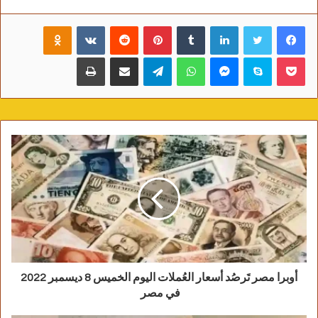
فيسبوك
تويتر
لينكدإن
‏Tumblr
بينتيريست
‏Reddit
‏VKontakte
Odnoklassniki
بوكيت
سكايب
ماسنجر
واتساب
تيلقرام
مشاركة عبر البريد
طباعة
أوبرا مصر تَرصُد أسعار العُملات اليوم الخميس 8 ديسمبر 2022
في مصر