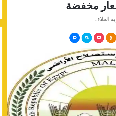
أسعار مخفضة
الغلاء..
Odnoklassniki
بوكيت
سكايب
ماسنجر