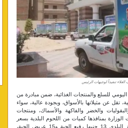
 الغلاء تنفيذاً لوجيهات الرئيس
ليومي للسلع والمنتجات الغذائية، ضمن مبادرة من
ة، تقل عن مثيلاتها بالأسواق، وبجودة عالية، سواء
البقوليات والخضر والفاكهة والأسماك، ومنتجات
لوزارة بمنافذها كميات من اللحوم البلدية بسعر
الكيلو 150 جنيها والضأن 145 جنيه والأرز البلدي 13 جنيها رفيع الحبة و15 عريض الحبة،