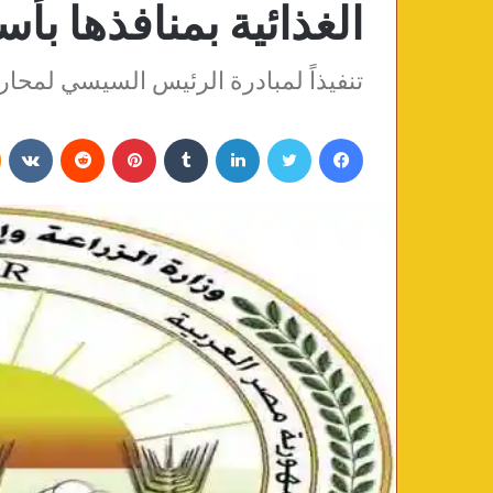
الغذائية بمنافذها ب
تنفيذاً لمبادرة الرئيس السيسي لمحاربة 
فيسبوك
تويتر
لينكدإن
‏Tumblr
بينتيريست
‏Reddit
‏VKontakte