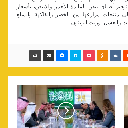
ً عن توفير أطباق بيض المائدة الأحمر والأبيض، بأسعار
إلى منتجات مزارعها من الخضر والفاكهة والسلع
ات والعسل، وزيت الزيتون.
‏Reddit
‏VKontakte
Odnoklassniki
بوكيت
سكايب
ماسنجر
مشاركة عبر البريد
طباعة