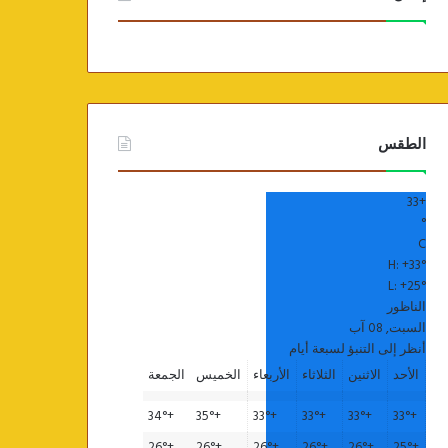
الطقس
33
+
°
C
H:
+
33°
L:
+
25°
الناظور
السبت, 08 آب
أنظر إلى التنبؤ لسبعة أيام
الأحد
الاثنين
الثلاثاء
الأربعاء
الخميس
الجمعة
34°
+
35°
+
33°
+
33°
+
33°
+
33°
+
26°
+
26°
+
26°
+
26°
+
26°
+
25°
+