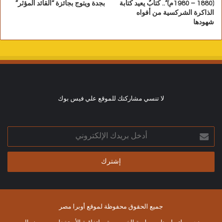
(1880 – 1980م)”.. كتابٌ يعيد كتابة
بجدة ويتوج بجائزة “القائد المؤثر”
الذاكرة الشركسية من أفواه
شهودها
لا تنسي مشاركتك للموقع علي فيس بوك
أدخل
بريدك
الإلكتروني
جميع الحقوق محفوظة لموقع أوبرا مصر