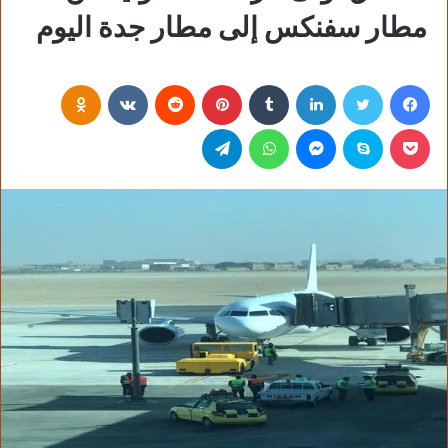
مطار سفنكس إلى مطار جدة اليوم
فيسبوك
تويتر
لينكدإن
‏Tumblr
بينتيريست
‏Reddit
‏VKontakte
Odnoklassniki
بوكيت
سكايب
ماسنجر
واتساب
تيلقرام