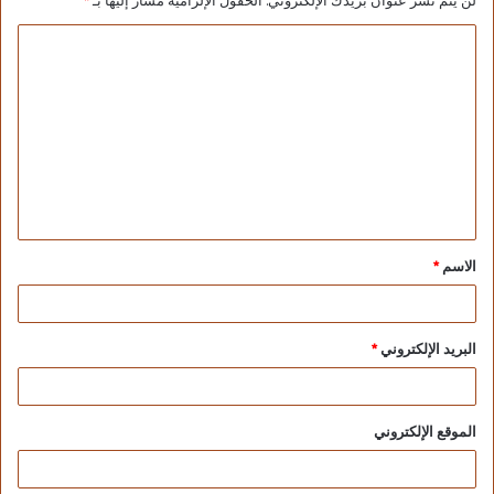
لن يتم نشر عنوان بريدك الإلكتروني.
الحقول الإلزامية مشار إليها بـ
*
الميادين الرئيسية بمحافظة الجيزة تيسيراً على
المسافرين والعاملين به .. وشملت أعمال التطوير
صالتى السفر والوصول وكاونترات السفر والجوازات
والجمارك والأسواق الحرة ومنطقة سيور الحقائب
والمنظومة الأمنية والخدمية ومهبط الطائرات وغرفة
التحكم والمراقبة وتزويد المطار بمحطة كهرباء جديدة
بطاقة 7.5 ميجا، إلى جانب إضافة 6 مصاعد و8 سلالم
متحركة و4 كباري تحميل تخدم 4 طائرات وتزويده بـ20
كاونترا للجوازات و 26 كاونترا لإنهاء إجراءات السفر،
الاسم
*
و3 سيور للحقائب وزيادة الطاقة الاستعابية لمهبط
الطائرات ليسع 8 طائرات بطرازات مختلفة.
البريد الإلكتروني
*
الموقع الإلكتروني