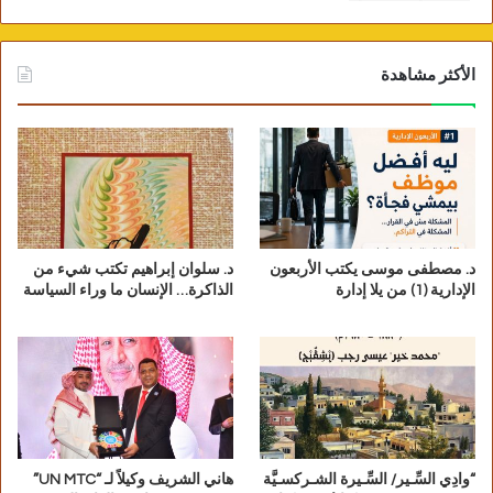
الأكثر مشاهدة
د. مصطفى موسى يكتب الأربعون
د. سلوان إبراهيم تكتب شيء من
الإدارية (1) من يلا إدارة
الذاكرة… الإنسان ما وراء السياسة
“وادِي السِّـير/ السِّـيرة الشـركسـيَّة
هاني الشريف وكيلاً لـ “UN MTC”