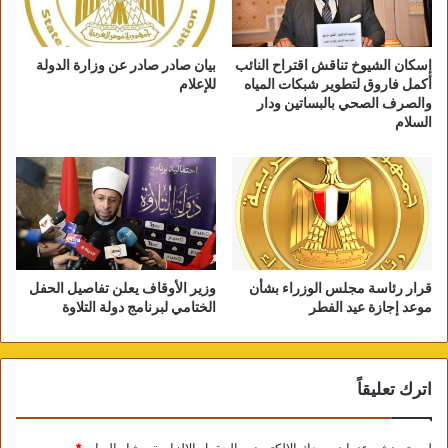
يسهم فى ربط المقاصد السياحية المصرية برحلات
داخلية.
إسكان الشيوخ تناقش اقتراح النائب
بيان صادر صادر عن وزارة الدولة
أكمل فاروق لتطوير شبكات المياه
للإعلام
والصرف الصحي بالبساتين ودار
السلام
قرار رئاسة مجلس الوزراء بشأن
وزير الأوقاف يعلن تفاصيل الحفل
موعد إجازة عيد الفطر
الختامي لبرنامج دولة التلاوة
صور من مطار سفنكس (3)
وقد شهد مطار سفنكس أعمال تطوير شملت زيادة
اترك تعليقاً
طاقته الاستيعابية الى 1,2 مليون راكب سنوياً وتم ربط
المطار من خلال شبكة من المواصلات العامة بعدد من