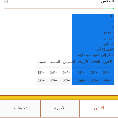
الطقس
31
+
°
C
H:
+
31°
L:
+
25°
الناظور
الأحد, 09 آب
أنظر إلى التنبؤ لسبعة أيام
الاثنين
الثلاثاء
الأربعاء
الخميس
الجمعة
السبت
32°
+
34°
+
34°
+
33°
+
33°
+
33°
+
25°
+
27°
+
27°
+
26°
+
27°
+
25°
+
الأشهر
الأخيرة
تعليقات