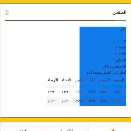
الطقس
33
+
°
C
H:
+
33°
L:
+
26°
الناظور
الخميس, 06 آب
أنظر إلى التنبؤ لسبعة أيام
الجمعة
السبت
الأحد
الاثنين
الثلاثاء
الأربعاء
32°
+
33°
+
33°
+
32°
+
32°
+
34°
+
26°
+
26°
+
25°
+
25°
+
25°
+
25°
+