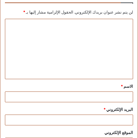
الجديد.
لن يتم نشر عنوان بريدك الإلكتروني.
الحقول الإلزامية مشار إليها بـ
*
وقد أكد الدكتور أحمد السبكي، أهمية التواصل مع
أعضاء مجلسي النواب والشيوخ في إطار توجيهات
القيادة السياسية التي تؤكد ضرورة التواصل الفعال
والمستمر مع المواطن المصري وممثليه لضمان رضاء
منتفعي التأمين الصحي الشامل عن مستوى الخدمات
الطبية المقدمة، وبما يتماشى مع سياسات الهيئة
للوقوف المباشر على آراء المنتفعين حول خدمات
المنظومة لاستمرارية الارتقاء بها، مشيرًا إلى أن
المواطن هو المقياس الحقيقي لمستوى خدمات
الاسم
*
التأمين الصحي الشامل، والهدف الثمين للمنظومة.
وشارك في استقبال الوفد البرلماني من جانب هيئة
الرعاية الصحية، الدكتور هاني راشد، نائب رئيس
البريد الإلكتروني
*
مجلس إدارة الهيئة، والدكتور أمير التلواني، المدير
التنفيذي للهيئة، والدكتورة إليزابيث شاكر، المشرف
الموقع الإلكتروني
العام على الاتصال السياسي بالهيئة، والدكتور أحمد