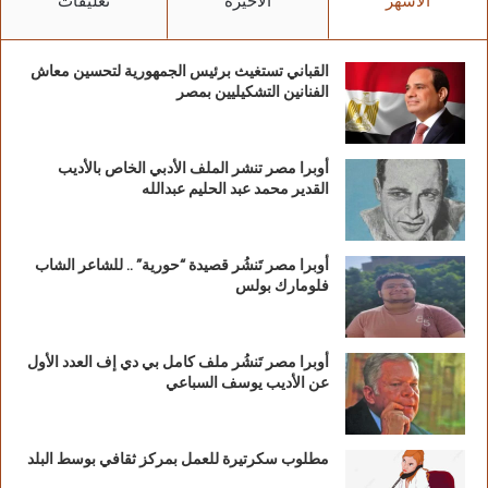
الأشهر
الأخيرة
تعليقات
القباني تستغيث برئيس الجمهورية لتحسين معاش
الفنانين التشكيليين بمصر
أوبرا مصر تنشر الملف الأدبي الخاص بالأديب
القدير محمد عبد الحليم عبدالله
أوبرا مصر تَنشُر قصيدة “حورية” .. للشاعر الشاب
فلومارك بولس
أوبرا مصر تَنشُر ملف كامل بي دي إف العدد الأول
عن الأديب يوسف السباعي
مطلوب سكرتيرة للعمل بمركز ثقافي بوسط البلد