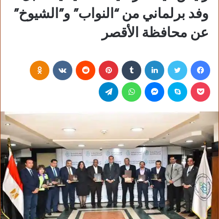
وفد برلماني من “النواب” و”الشيوخ”
عن محافظة الأقصر
فيسبوك
تويتر
لينكدإن
‏Tumblr
بينتيريست
‏Reddit
‏VKontakte
Odnoklassniki
بوكيت
سكايب
ماسنجر
واتساب
تيلقرام