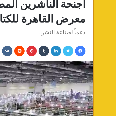
أجنحة الناشرين الم
معرض القاهرة للكت
دعماً لصناعة النشر..
فيسبوك
تويتر
لينكدإن
‏Tumblr
بينتيريست
‏Reddit
‏VKontakte