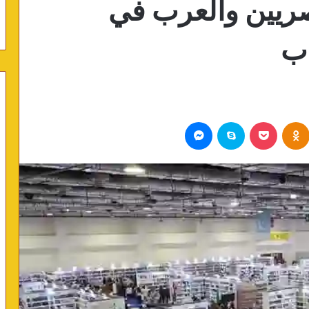
صريين والعرب في
اب
Odnoklassniki
بوكيت
سكايب
ماسنجر