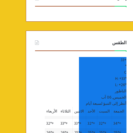
الطقس
33
+
°
C
H:
+
33°
L:
+
26°
الناظور
الخميس, 06 آب
أنظر إلى التنبؤ لسبعة أيام
الجمعة
السبت
الأحد
الاثنين
الثلاثاء
الأربعاء
32°
+
33°
+
33°
+
32°
+
32°
+
34°
+
26°
+
26°
+
25°
+
25°
+
25°
+
25°
+