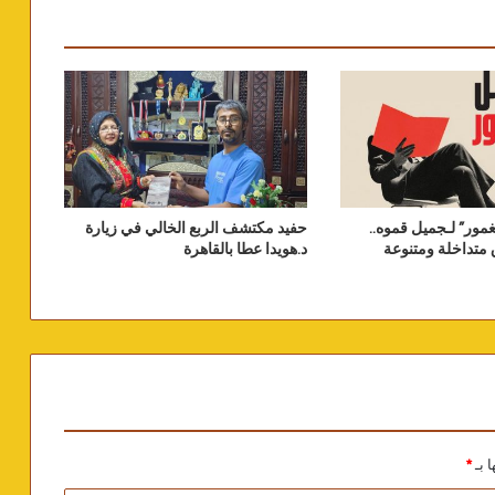
مور” لـجميل قموه..
حفيد مكتشف الربع الخالي في زيارة
متداخلة ومتنوعة
د.هويدا عطا بالقاهرة
ا بـ
*