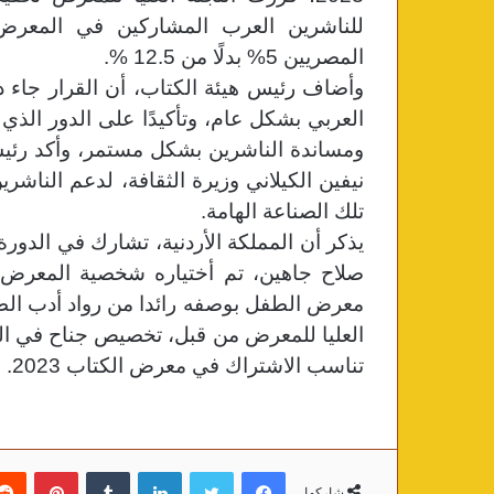
المصريين 5% بدلًا من 12.5 %.
وأضاف رئيس هيئة الكتاب، أن القرار جاء
العربي بشكل عام، وتأكيدًا على الدور الذي
ومساندة الناشرين بشكل مستمر،
وأكد رئيس
نيفين الكيلاني وزيرة الثقافة، لدعم الناش
تلك الصناعة الهامة.
صلاح جاهين، تم أختياره شخصية المعرض ه
معرض الطفل بوصفه رائدا من رواد أدب ال
العليا للمعرض من قبل، تخصيص جناح في ال
تناسب الاشتراك في معرض الكتاب 2023.
فيسبوك
تويتر
لينكدإن
‏Tumblr
بينتيريست
شاركها