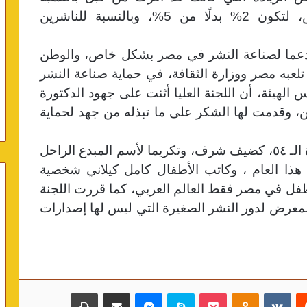
للناشرين العرب المشاركين في المعرض، لتكون 2% بدلًا من 5%، وبالنسبة للناشرين
 دعما لصناعة النشر في مصر بشكل خاص، والوطن
 تلعبه مصر ووزارة الثقافة، في حماية صناعة النشر
 الهيئة، أن اللجنة العليا أثنت على جهود الدكتورة
رين، وقدمت لها الشكر على ما تبذله من جهد لحماية
يذكر أن المملكة الأردنية، تشارك في الدورة الـ ٥٤، كضيف شرف، وتكريما لأسم المبدع الراحل
ذا العام ، وكاتب الأطفال كامل كيلاني شخصية
طفل في مصر فقط العالم العربي،
كما قررت اللجنة
معرض لدور النشر الصغيرة التي ليس لها إصدارات
‏Reddit
‏VKontakte
Odnoklassniki
بوكيت
سكايب
ماسنجر
مشاركة عبر البريد
طباعة