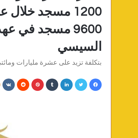
9600 مسجد في عه
السيسي
بتكلفة تزيد على عشرة مليارات ومائتي 
فيسبوك
تويتر
لينكدإن
‏Tumblr
بينتيريست
‏Reddit
‏VKontakte