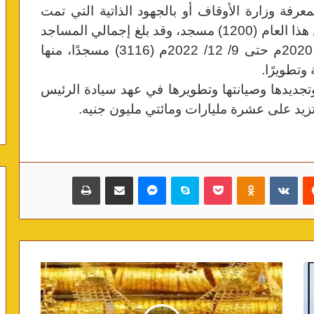
معرفة وزارة الأوقاف أو بالجهود الذاتية التي تمت
(1200) مسجد،
وقد بلغ إجمالي المساجد
التي تم افتتاحها في الفترة من 4 سبتمبر 2020م حتى 9/ 12/ 2022م (3116) مسجدًا، منها
وتجديدها وصيانتها وتطويرها في عهد سيادة الرئيس
‏Reddit
‏VKontakte
Odnoklassniki
بوكيت
سكايب
ماسنجر
مشاركة عبر البريد
طباعة