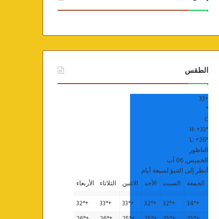
الطقس
33
+
°
C
H:
+
33°
L:
+
26°
الناظور
الخميس, 06 آب
أنظر إلى التنبؤ لسبعة أيام
الجمعة
السبت
الأحد
الاثنين
الثلاثاء
الأربعاء
32°
+
33°
+
33°
+
32°
+
32°
+
34°
+
26°
+
26°
+
25°
+
25°
+
25°
+
25°
+