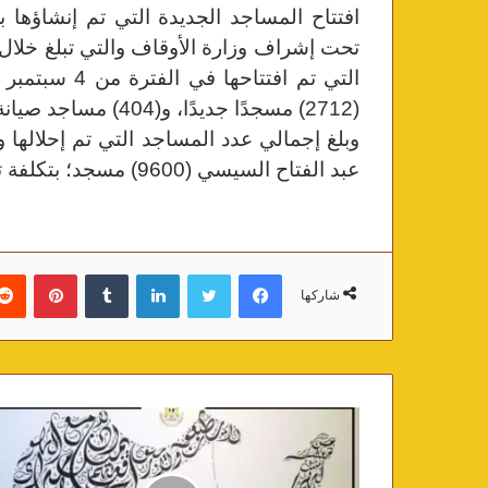
افتتاح المساجد الجديدة التي تم إنشاؤها ب
تحت إشراف وزارة الأوقاف والتي تبلغ خلال هذا العام 
(2712) مسجدًا جديدًا، و(404) مساجد صيانة وتطويرًا.
وبلغ إجمالي عدد المساجد التي تم إحلالها 
عبد الفتاح السيسي (9600) مسجد؛ بتكلفة تزيد على عشرة مليارات ومائتي مليون جنيه.
فيسبوك
تويتر
لينكدإن
‏Tumblr
بينتيريست
شاركها