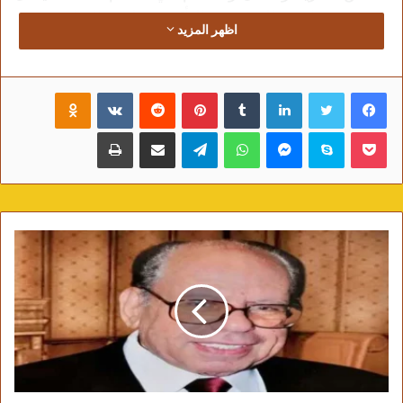
فرصة مواتية للتذكير والتأكيد على التزام مصر
اظهر المزيد
بالاستمرار في الإسهام في بناء وتعزيز المنظومة
الدولية لحقوق الإنسان، فضلاً عن السعي الدؤوب
فيسبوك
تويتر
لينكدإن
‏Tumblr
بينتيريست
‏Reddit
‏VKontakte
Odnoklassniki
للارتقاء بأوضاع حقوق الإنسان على المستوى الوطني،
انطلاقاً من رؤية واضحة، وتحقيقًا لتطلعات الشعب
بوكيت
سكايب
ماسنجر
واتساب
تيلقرام
مشاركة عبر البريد
طباعة
المصري.
لقد عبرت الاستراتيجية الوطنية لحقوق الإنسان، التي
أطلقها السيد رئيس الجمهورية في ۱۱ سبتمبر ۲۰۲۱،
عن قناعة وطنية بضرورة اعتماد مقاربة شاملة لتعزيز
حقوق الإنسان والحريات الأساسية، في إطار استكمال
جهود مصر لإرساء الجمهورية الجديدة التي تعلي من
قيم المواطنة والمساواة والديمقراطية وسيادة
القانون، حيث عكست جهود الحكومة – بالتعاون بين
الجهات الوطنية بما في ذلك البرلمان والمجالس
القومية المعنية والمجتمع المدني ووسائل الإعلام –
نهجاً تشاركياً لوضع هذه الاستراتيجية موضع التنفيذ