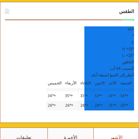
الطقس
34
+
°
C
H:
+
33°
L:
+
25°
الناظور
السبت, 08 آب
أنظر إلى التنبؤ لسبعة أيام
الجمعة
الأحد
الاثنين
الثلاثاء
الأربعاء
الخميس
34°
+
35°
+
33°
+
32°
+
33°
+
34°
+
26°
+
26°
+
26°
+
26°
+
25°
+
25°
+
الأشهر
الأخيرة
تعليقات