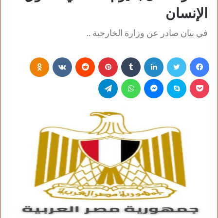
الإنسان
في بيان صادر عن وزارة الخارجية ..
فيسبوك
تويتر
لينكدإن
‏Tumblr
بينتيريست
‏Reddit
‏VKontakte
Odnoklassniki
بوكيت
سكايب
ماسنجر
واتساب
تيلقرام