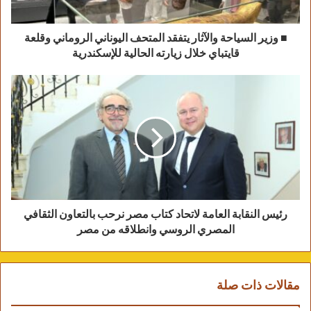
لأصحاب الهمم أن الشراكة مع وزارة الشباب
والرياضة وبنوك المجتمع المدني تمثل نموذجاً
■ وزير السياحة والآثار يتفقد المتحف اليوناني الروماني وقلعة
قايتباي خلال زيارته الحالية للإسكندرية
للتكامل بين الجهات الحكومية والأهلية، بما
يضمن وصول الخدمات إلى أكبر عدد من
المستفيدين.
كما أكد بنك الطعام المصري وبنك الكساء
المصري استمرار جهودهما في دعم المبادرات
الوطنية، وتوسيع نطاق عمل القوافل المتكاملة
في مختلف المحافظات خلال الفترة المقبلة.
رئيس النقابة العامة لاتحاد كتاب مصر نرحب بالتعاون الثقافي
المصري الروسي وانطلاقه من مصر
مقالات ذات صلة