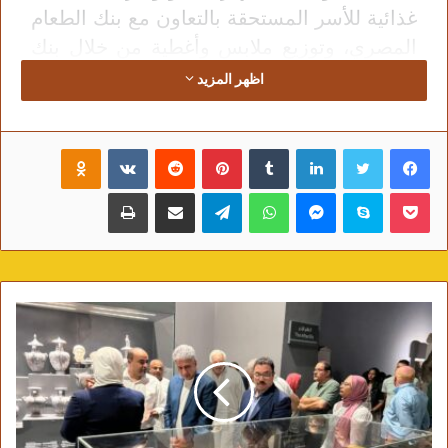
غذائية للأسر المستحقة بالتعاون مع بنك الطعام
المصري، وتوزيع ملابس وأغطية من خلال بنك
الكساء المصري، وتنظيم أنشطة ترفيهية
اظهر المزيد
ورياضية داخل مركز الشباب لدمج الأطفال
والشباب من مختلف الفئات.
فيسبوك
تويتر
لينكدإن
‏Tumblr
بينتيريست
‏Reddit
‏VKontakte
Odnoklassniki
وأكد الدكتور أشرف صبحي وزير الشباب
بوكيت
سكايب
ماسنجر
واتساب
تيلقرام
مشاركة عبر البريد
طباعة
والرياضة أن هذه المبادرة تأتي ضمن توجه
الدولة المصرية بقيادة فخامة الرئيس عبد
الفتاح السيسي نحو تعزيز مظلة الحماية
الاجتماعية، وتقديم أوجه الدعم والرعاية للأسر
وذوي الهمم، مشيراً إلى أن مراكز الشباب
أصبحت منصات مجتمعية متكاملة لخدمة
المواطنين، وليست مجرد ساحات رياضية فقط.
ومن جانبها، أوضحت مؤسسة زايد العليا