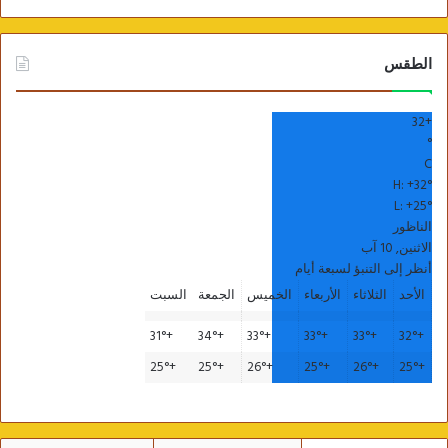
الطقس
32
+
°
C
H:
+
32°
L:
+
25°
الناظور
الاثنين, 10 آب
أنظر إلى التنبؤ لسبعة أيام
الأحد
الثلاثاء
الأربعاء
الخميس
الجمعة
السبت
31°
+
34°
+
33°
+
33°
+
33°
+
32°
+
25°
+
25°
+
26°
+
25°
+
26°
+
25°
+