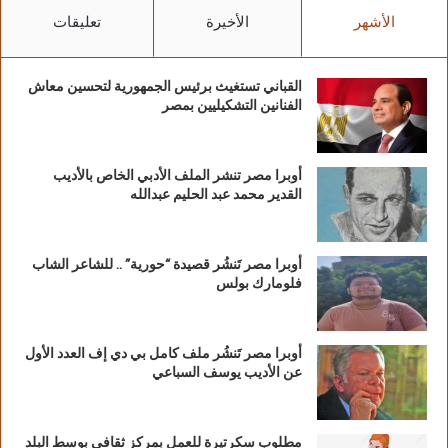
الأشهر
الأخيرة
تعليقات
القباني تستغيث برئيس الجمهورية لتحسين معاش
الفنانين التشكيليين بمصر
أوبرا مصر تنشر الملف الأدبي الخاص بالأديب
القدير محمد عبد الحليم عبدالله
أوبرا مصر تَنشُر قصيدة “حورية” .. للشاعر الشاب
فلومارك بولس
أوبرا مصر تَنشُر ملف كامل بي دي إف العدد الأول
عن الأديب يوسف السباعي
مطلوب سكرتيرة للعمل بمركز ثقافي بوسط البلد