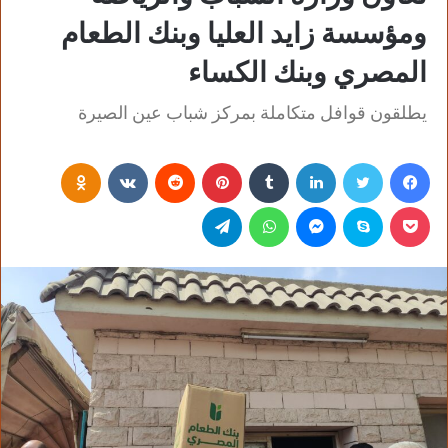
ومؤسسة زايد العليا وبنك الطعام
المصري وبنك الكساء
يطلقون قوافل متكاملة بمركز شباب عين الصيرة
فيسبوك
تويتر
لينكدإن
‏Tumblr
بينتيريست
‏Reddit
‏VKontakte
Odnoklassniki
بوكيت
سكايب
ماسنجر
واتساب
تيلقرام