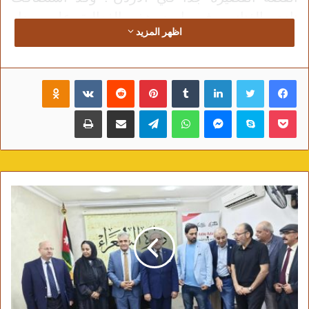
نادي الفنانين في إربد هذه الفعالية على مدار
اظهر المزيد
يومين، الأربعاء والخميس 15 و16 أكتوبر 2025،
بدءًا من الساعة السابعة مساءً.
فيسبوك
تويتر
لينكدإن
‏Tumblr
بينتيريست
‏Reddit
‏VKontakte
Odnoklassniki
*اليوم الأول: ورقة نقاشية و قراءات قصصية*
بوكيت
سكايب
ماسنجر
واتساب
تيلقرام
مشاركة عبر البريد
طباعة