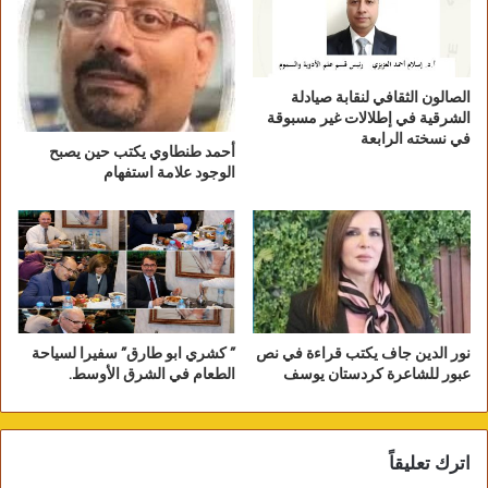
الصالون الثقافي لنقابة صيادلة
الشرقية في إطلالات غير مسبوقة
في نسخته الرابعة
أحمد طنطاوي يكتب حين يصبح
*اليوم الثاني: ورقة نقاشية و قراءات قصصية
الوجود علامة استفهام
نسائية*
في اليوم الثاني، قدم الكاتب سامر المعاني ورقة
نقاشية حول تطور القصة القصيرة جدًا في الأردن،
وقد أدار الجلسة الكاتبة سحر مغايرة .
بعد ذلك، شاركت مجموعة من الكاتبات المبدعات
نور الدين جاف يكتب قراءة في نص
” كشري ابو طارق” سفيرا لسياحة
عبور للشاعرة كردستان يوسف
الطعام في الشرق الأوسط.
في قراءات قصصية، وهن الكاتبة نسيبة علاونة،
الكاتبة روند الكفارنة، الكاتبة أريج صافي، والكاتبة
مي صالح في المواضيع التأملية والوجدانية
اترك تعليقاً
والإنسانية والوطنية