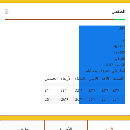
الطقس
34
+
°
C
H:
+
34°
L:
+
25°
الناظور
الجمعة, 07 آب
أنظر إلى التنبؤ لسبعة أيام
السبت
الأحد
الاثنين
الثلاثاء
الأربعاء
الخميس
34°
+
33°
+
32°
+
33°
+
33°
+
33°
+
26°
+
26°
+
26°
+
26°
+
25°
+
25°
+
الأشهر
الأخيرة
تعليقات