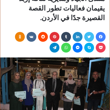
يقيمان فعاليات تطور القصة
القصيرة جدًا في الأردن.
فيسبوك
تويتر
لينكدإن
‏Tumblr
بينتيريست
‏Reddit
‏VKontakte
Odnoklassniki
بوكيت
سكايب
ماسنجر
واتساب
تيلقرام