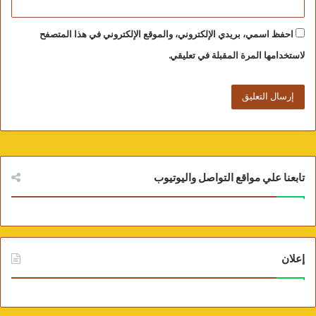
الشعبي الأصيل وسياق العرض المسرحي
الجماهيري للدكتور أحمد الدله، الديكور المسرحي
احفظ اسمي، بريدي الإلكتروني، والموقع الإلكتروني في هذا المتصفح
والسينوغرافيا – حدود التخصص وتكامل الرؤى بين
لاستخدامها المرة المقبلة في تعليقي.
المصمم والمخرج للفنانة فدوى عطيه.
تابعنا علي مواقع التواصل واليوتيوب
إعلان