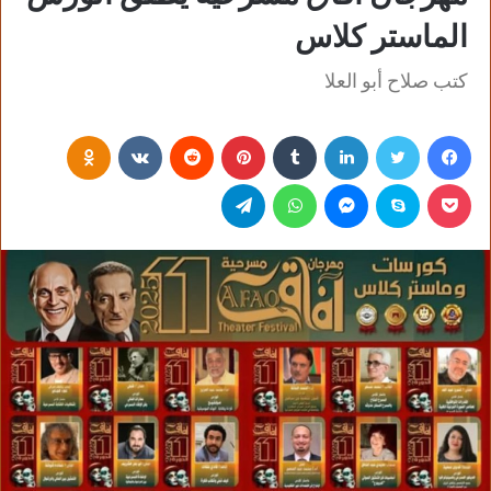
الماستر كلاس
كتب صلاح أبو العلا
فيسبوك
تويتر
لينكدإن
‏Tumblr
بينتيريست
‏Reddit
‏VKontakte
Odnoklassniki
بوكيت
سكايب
ماسنجر
واتساب
تيلقرام