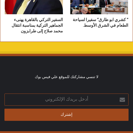
” كشري ابو طارق” سفيرا لسياحة
السفير التركي بالقاهرة يهنىء
الطعام في الشرق الأوسط.
الجماهير التركية بمناسبة انتقال
محمد صلاح إلى طرابزون
لا تنسي مشاركتك للموقع علي فيس بوك
ونتمنى للجميع المشاركة الفاعلة وحسن الإفادة
أدخل
والتلقي، واستمرارية آفاق مسرحية كثمرة جهدٍ
بريدك
متصل وعملٍ مخلص ..
الإلكتروني