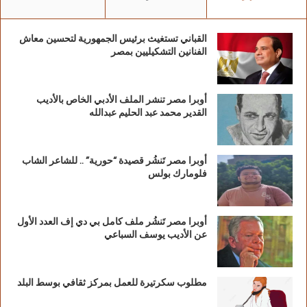
القباني تستغيث برئيس الجمهورية لتحسين معاش
الفنانين التشكيليين بمصر
أوبرا مصر تنشر الملف الأدبي الخاص بالأديب
القدير محمد عبد الحليم عبدالله
أوبرا مصر تَنشُر قصيدة “حورية” .. للشاعر الشاب
فلومارك بولس
الرعاية والدعم والهيئة التظيمية ..
هذا ويقام مهرجان آفاق المسرحية برعاية وزارة
الثقافة، ومعالي الوزير الفنان أحمد فؤاد هنو،وبدعم
أوبرا مصر تَنشُر ملف كامل بي دي إف العدد الأول
عن الأديب يوسف السباعي
قطاع المسرح برئاسة المخرج هشام عطوة،
الرئيس الشرفي الفنان القدير محمد صبحي،
وأمين عام المهرجان ومؤسسه المخرج هشام
مطلوب سكرتيرة للعمل بمركز ثقافي بوسط البلد
السنباطي، والمدير التنفيذي سالي سليمان،