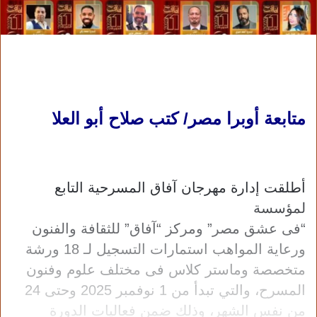
متابعة أوبرا مصر/ كتب صلاح أبو العلا
أطلقت إدارة مهرجان آفاق المسرحية التابع
لمؤسسة
“فى عشق مصر” ومركز “آفاق” للثقافة والفنون
ورعاية المواهب استمارات التسجيل لـ 18 ورشة
متخصصة وماستر كلاس فى مختلف علوم وفنون
المسرح، والتي تبدأ من 1 نوفمبر 2025 وحتى 24
من نفس الشهر، وذلك ضمن فعاليات الدورة